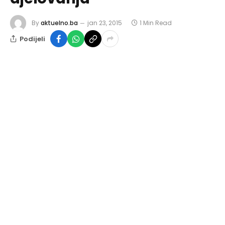
By
aktuelno.ba
jan 23, 2015
1 Min Read
Podijeli
Izvještaj o radu Gradskog vijeća Tuzla za 2014.
godinu ponovo dokazuje da je moguće djelovati