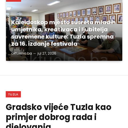
Kaleidoskop mjesto susreta mladih
umjetnika, kreativaca i ljubitelja
savremene kulture: Tuzla spremna
za 16. izdanje festivala
aktuelno.ba
jul 27, 2026
TUZLA
Gradsko vijeće Tuzla kao
primjer dobrog rada i
djelovanja