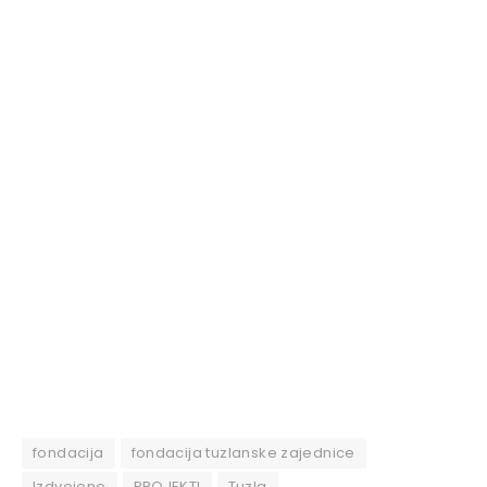
fondacija
fondacija tuzlanske zajednice
Izdvojeno
PROJEKTI
Tuzla