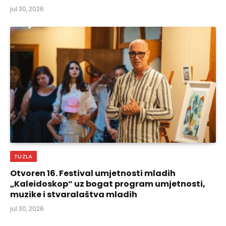
jul 30, 2026
TUZLA
Otvoren 16. Festival umjetnosti mladih
„Kaleidoskop“ uz bogat program umjetnosti,
muzike i stvaralaštva mladih
jul 30, 2026