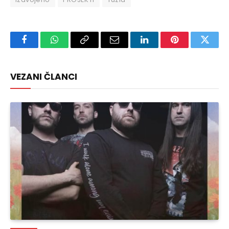
Facebook
WhatsApp
Copy
Email
LinkedIn
Pinterest
Twitte
Link
VEZANI ČLANCI