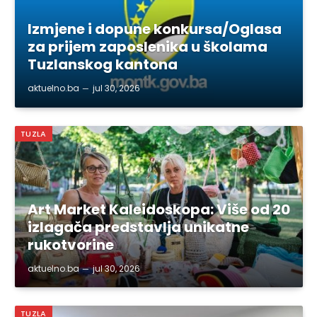
Izmjene i dopune konkursa/Oglasa
za prijem zaposlenika u školama
Tuzlanskog kantona
aktuelno.ba
jul 30, 2026
TUZLA
Art Market Kaleidoskopa: Više od 20
izlagača predstavlja unikatne
rukotvorine
aktuelno.ba
jul 30, 2026
TUZLA