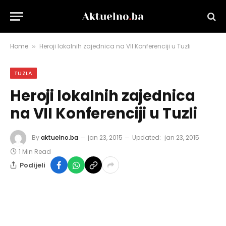
Home
Heroji lokalnih zajednica na VII Konferenciji u Tuzli
»
TUZLA
Heroji lokalnih zajednica
na VII Konferenciji u Tuzli
By
aktuelno.ba
jan 23, 2015
Updated:
jan 23, 2015
1 Min Read
Podijeli