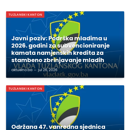
TUZLANSKI KANTON
Javni poziv: Podrška mladima u
2026. godini za subvencioniranje
kamata namjenskih kredita za
stambeno zbrinjavanje mladih
aktuelno.ba
jul 26, 2026
TUZLANSKI KANTON
Održana 47. vanredna sjednica