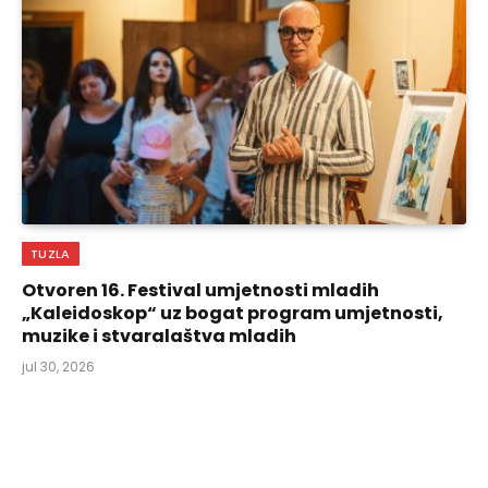
TUZLA
Otvoren 16. Festival umjetnosti mladih
„Kaleidoskop“ uz bogat program umjetnosti,
muzike i stvaralaštva mladih
jul 30, 2026