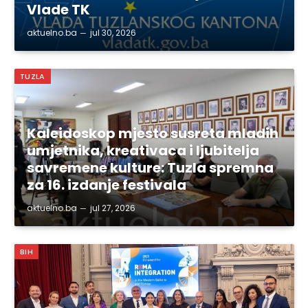
Vlade TK
aktuelno.ba
jul 30, 2026
TUZLA
Kaleidoskop mjesto susreta mladih
umjetnika, kreativaca i ljubitelja
savremene kulture: Tuzla spremna
za 16. izdanje festivala
aktuelno.ba
jul 27, 2026
BIH