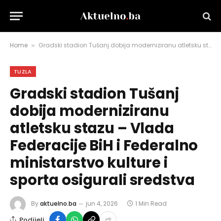
Home
Gradski stadion Tušanj dobija moderniziranu atletsku stazu – Vlada Federacije BiH i Federalno ministarstvo kulture i sporta osigurali sredstva
»
TUZLA
Gradski stadion Tušanj
dobija moderniziranu
atletsku stazu – Vlada
Federacije BiH i Federalno
ministarstvo kulture i
sporta osigurali sredstva
By
aktuelno.ba
jun 4, 2026
1 Min Read
Podijeli