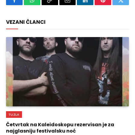
Facebook
WhatsApp
Copy
Email
LinkedIn
Pinterest
Twitte
Link
VEZANI ČLANCI
TUZLA
Četvrtak na Kaleidoskopu rezervisan je za
najglasniju festivalsku noć