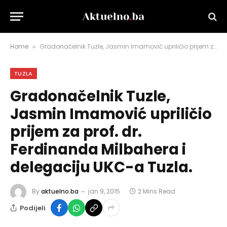
Home
Gradonačelnik Tuzle, Jasmin Imamović upriličio prijem za prof. dr. Ferdinanda Milbahera i delegaciju UKC-a Tuzla.
»
TUZLA
Gradonačelnik Tuzle,
Jasmin Imamović upriličio
prijem za prof. dr.
Ferdinanda Milbahera i
delegaciju UKC-a Tuzla.
By
aktuelno.ba
jan 9, 2015
2 Mins Read
Podijeli