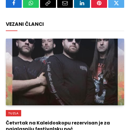
Facebook
WhatsApp
Copy
Email
LinkedIn
Pinterest
Twitte
Link
VEZANI ČLANCI
TUZLA
Četvrtak na Kaleidoskopu rezervisan je za
najglasniju festivalsku noć