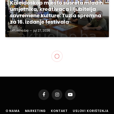
Kaleidoskop mjesto susreta mladih
umjetnika, kreativaca i ljubitelja
savremene kulture: Tuzla spremna
za 16. izdanje festivala
aktuelno.ba
jul 27, 2026
Facebook
Instagram
YouTube
O NAMA
MARKETING
KONTAKT
USLOVI KORIŠTENJA