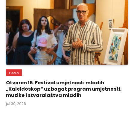
TUZLA
Otvoren 16. Festival umjetnosti mladih
„Kaleidoskop“ uz bogat program umjetnosti,
muzike i stvaralaštva mladih
jul 30, 2026