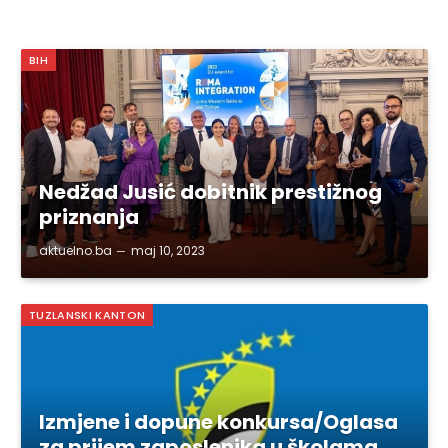
BIH
Nedžad Jusić dobitnik prestižnog
priznanja
aktuelno.ba
maj 10, 2023
TUZLANSKI KANTON
Izmjene i dopune konkursa/Oglasa
za prijem zaposlenika u školama