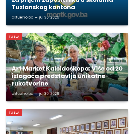
Tuzlanskog kantona
aktuelno.ba
jul 30, 2026
TUZLA
Art Market Kaleidoskopa: Više od 20
izlagača predstavlja unikatne
rukotvorine
aktuelno.ba
jul 30, 2026
TUZLA