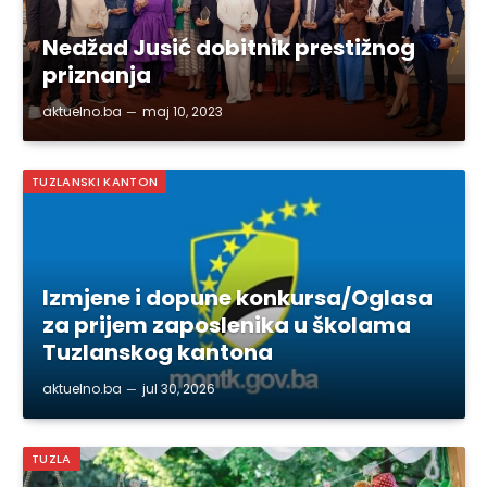
Nedžad Jusić dobitnik prestižnog
priznanja
aktuelno.ba
maj 10, 2023
TUZLANSKI KANTON
Izmjene i dopune konkursa/Oglasa
za prijem zaposlenika u školama
Tuzlanskog kantona
aktuelno.ba
jul 30, 2026
TUZLA