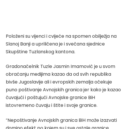
Položeni su vijenci i cvijeće na spomen obilježja na
Slanoj Banji a upriličena je i svečana sjednice
Skupštine Tuzlanskog kantona.
Gradonačelnik Tuzle Jasmin Imamović je u svom
obraćanju medijima kazao da od svih republika
bivše Jugoslavije ali i evropskih zemalja očekuje
puno poštivanje Avnojskih granica jer kako je kazao
čuvajući i poštujući Avnojske granice BiH
istovremeno čuvaju i štite i svoje granice.
“Nepoštivanje Avnojskih granica BiH može izazvati
domino efekt po kojem su i sve ostale granice