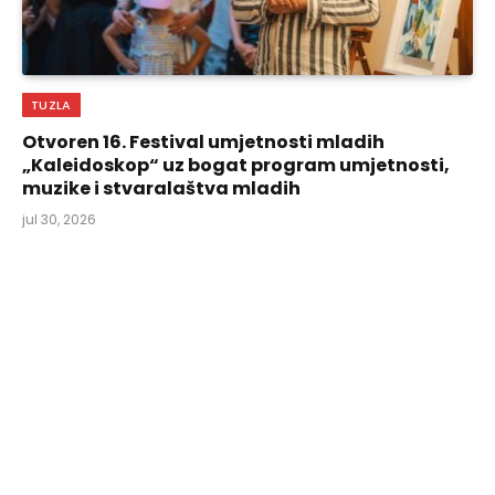
TUZLA
Otvoren 16. Festival umjetnosti mladih
„Kaleidoskop“ uz bogat program umjetnosti,
muzike i stvaralaštva mladih
jul 30, 2026