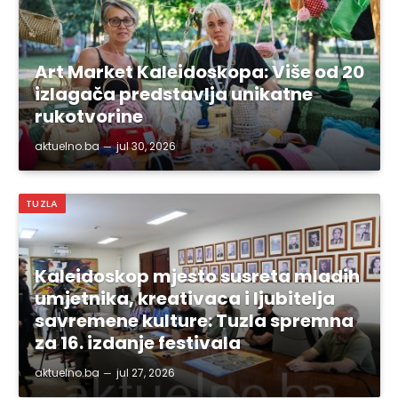
Art Market Kaleidoskopa: Više od 20
izlagača predstavlja unikatne
rukotvorine
aktuelno.ba
jul 30, 2026
TUZLA
Kaleidoskop mjesto susreta mladih
umjetnika, kreativaca i ljubitelja
savremene kulture: Tuzla spremna
za 16. izdanje festivala
aktuelno.ba
jul 27, 2026