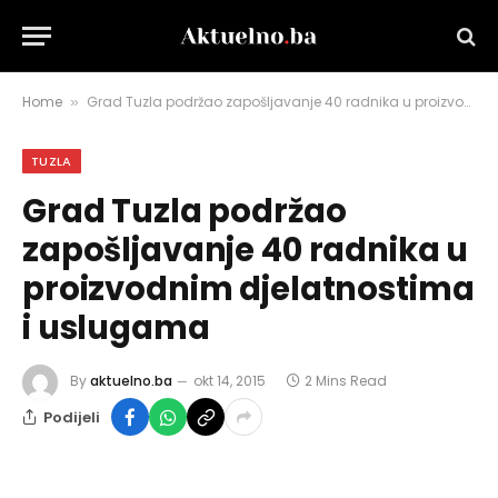
Home
Grad Tuzla podržao zapošljavanje 40 radnika u proizvodnim djelatnostima i uslugama
»
TUZLA
Grad Tuzla podržao
zapošljavanje 40 radnika u
proizvodnim djelatnostima
i uslugama
By
aktuelno.ba
okt 14, 2015
2 Mins Read
Podijeli