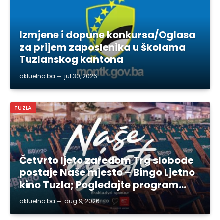
Izmjene i dopune konkursa/Oglasa
za prijem zaposlenika u školama
Tuzlanskog kantona
aktuelno.ba
jul 30, 2026
TUZLA
Četvrto ljeto zaredom Trg slobode
postaje Naše mjesto – Bingo Ljetno
kino Tuzla; Pogledajte program…
aktuelno.ba
aug 9, 2026