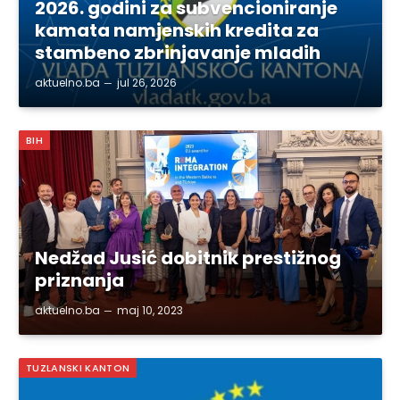
2026. godini za subvencioniranje
kamata namjenskih kredita za
stambeno zbrinjavanje mladih
aktuelno.ba
jul 26, 2026
BIH
Nedžad Jusić dobitnik prestižnog
priznanja
aktuelno.ba
maj 10, 2023
TUZLANSKI KANTON