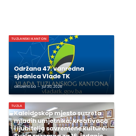
TUZLANSKI KANTON
Održana 47. vanredna
sjednica Vlade TK
aktuelno.ba
jul 30, 2026
TUZLA
Kaleidoskop mjesto susreta
mladih umjetnika, kreativaca
i ljubitelja savremene kulture:
Tuzla spremna za 16. izdanje