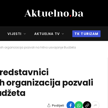
VIJESTI
AKTUELNA TV
TK TURIZAM
čkih organizacija pozvali na hitno usvajanje Budžeta
predstavnici
h organizacija pozvali
udžeta
Podijeli