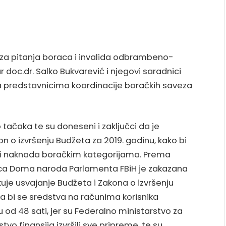
 za pitanja boraca i invalida odbrambeno-
 doc.dr. Salko Bukvarević i njegovi saradnici
sa predstavnicima koordinacije boračkih saveza
tačaka te su doneseni i zaključci da je
on o izvršenju Budžeta za 2019. godinu, kako bi
na i naknada boračkim kategorijama. Prema
ica Doma naroda Parlamenta FBiH je zakazana
kuje usvajanje Budžeta i Zakona o izvršenju
da bi se sredstva na računima korisnika
od 48 sati, jer su Federalno ministarstvo za
vo finansija izvršili sve pripreme, te su