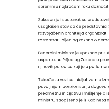
spremni u najkraćem roku doznačit
Zakazan je i sastanak sa predstavn
usaglašen stav da će predstavnici 
razvojačenih branitelja organizirat
razmatrati Prijedlog zakona o demo
Federalni ministar je upoznao prisut
aspekta, na Prijedlog Zakona o prav
njihovih porodica koji je u parlame
Također, u vezi sa inicijativom o
povoljnijem penzionisanju dogovore
predmetnu inicijativu i mišljenje o
ministru, saopšteno je iz Kabineta m