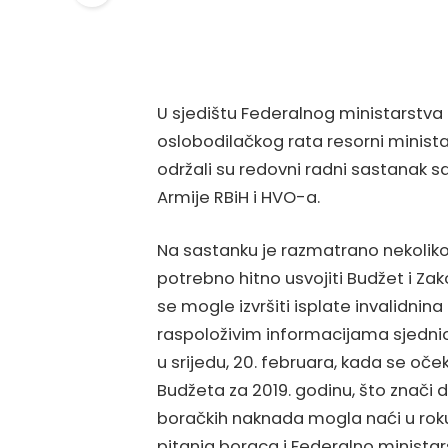
U sjedištu Federalnog ministarstva
oslobodilačkog rata resorni ministar
održali su redovni radni sastanak 
Armije RBiH i HVO-a.
Na sastanku je razmatrano nekoliko 
potrebno hitno usvojiti Budžet i Zak
se mogle izvršiti isplate invalidni
raspoloživim informacijama sjedn
u srijedu, 20. februara, kada se oče
Budžeta za 2019. godinu, što znači 
boračkih naknada mogla naći u roku 
pitanja boraca i Federalno ministarst