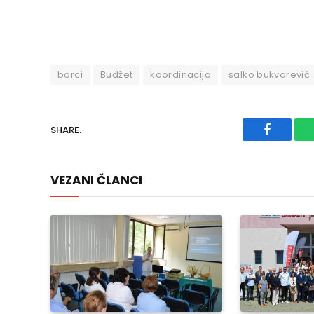
borci
Budžet
koordinacija
salko bukvarević
SHARE.
Faceboo
VEZANI ČLANCI