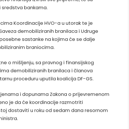
i sredstva bankama.
icima Koordinacije HVO-a u utorak te je
Saveza demobiliziranih branilaca i Udruge
i posebne sastanke na kojima će se dalje
biliziranim braniocima.
ne o mišljenju, sa pravnog i finansijskog
ima demobiliziranih branilaca i članova
ntarnu proceduru uputila koalicija DF-GS.
 izmjenama i dopunama Zakona o prijevremenom
no je da će koordinacije razmotriti
 istoj dostaviti u roku od sedam dana resornom
inistra.