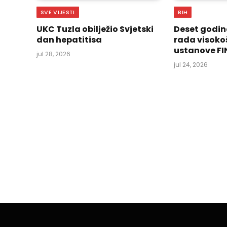
SVE VIJESTI
BIH
UKC Tuzla obilježio Svjetski
Deset godin
dan hepatitisa
rada visoko
ustanove FI
jul 28, 2026
jul 24, 2026
SVE VIJESTI
Gazi Turali-begova 