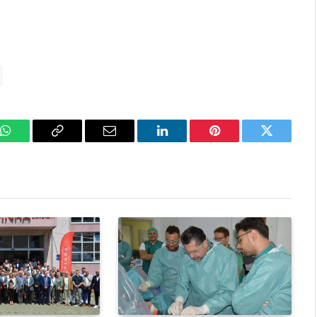
k
WhatsApp
Copy
Email
LinkedIn
Pinterest
Twitter
Link