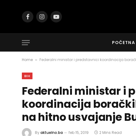
Facebook
Instagram
YouTube
POČETNA
Home
Federalni ministar i predstavnici koordinacija bora
»
BIH
Federalni ministar i 
koordinacija borački
na hitno usvajanje B
By
aktuelno.ba
feb 15, 2019
2 Mins Read