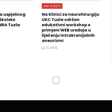
SVE VIJESTI
a uspješnog
Na Klinici za neurohirurgiju
školske
UKC Tuzla održan
NRA Tuzla
edukativni workshop o
primjeni WEB uređaja u
liječenju intrakranijalnih
aneurizmi
jul 17, 2026
plaketa uručena Hasan-