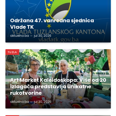
Održana 47. vanredna sjednica
Vlade TK
aktuelno.ba
jul 30, 2026
TUZLA
Art Market Kaleidoskopa: Više od 20
izlagača predstavlja unikatne
rukotvorine
aktuelno.ba
jul 30, 2026