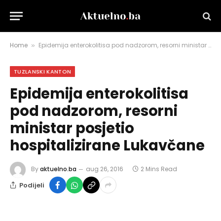
Home
Epidemija enterokolitisa pod nadzorom, resorni ministar posjetio hospitalizirane Lukavčane
»
TUZLANSKI KANTON
Epidemija enterokolitisa
pod nadzorom, resorni
ministar posjetio
hospitalizirane Lukavčane
By
aktuelno.ba
aug 26, 2016
2 Mins Read
Podijeli