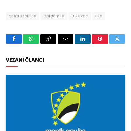
enterokolitisa
epidemija
Lukavac
ukc
Facebook
WhatsApp
Copy
Email
LinkedIn
Pinterest
Twitte
Link
VEZANI ČLANCI