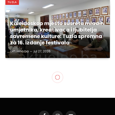
TUZLA
Kaleidoskop mjesto susreta mladih
umjetnika, kreativaca i ljubitelja
savremene kulture: Tuzla spremna
za 16. izdanje festivala
aktuelno.ba
jul 27, 2026