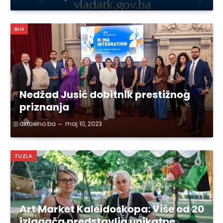
BIH
Nedžad Jusić dobitnik prestižnog
priznanja
aktuelno.ba
maj 10, 2023
TUZLA
Art Market Kaleidoskopa: Više od 20
izlagača predstavlja unikatne