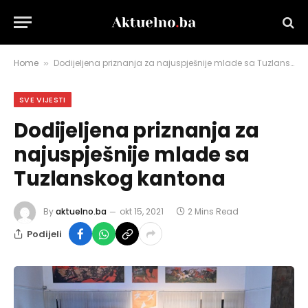
Home
Dodijeljena priznanja za najuspješnije mlade sa Tuzlanskog kantona
»
SVE VIJESTI
Dodijeljena priznanja za
najuspješnije mlade sa
Tuzlanskog kantona
By
aktuelno.ba
okt 15, 2021
2 Mins Read
Podijeli