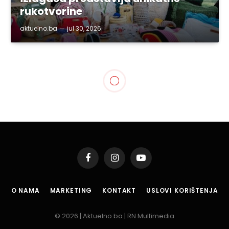
rukotvorine
aktuelno.ba
jul 30, 2026
SVE VIJESTI
Premijer Hodžić
nagovijestio socijalni
program zbrinjavanja
radnika Zaharexa
By
aktuelno.ba
okt 14, 2021
2 Mins Read
Podijeli