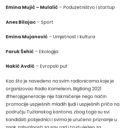
Emina Mujić – Mulalić
– Poduzetništvo i startup
Anes Bilajac
– Sport
Emina Mujanović
– Umjetnost i kultura
Faruk Šehić
– Ekologija
Nakić Avdić
– Evropski put
Kao što je navedeno na svim radionicama koje je
organizovao Radio Kameleon, BigBang 2021
#herojigeneracije nije takmičenje nego način
promocije uspješnih mladih ljudi i uspješnih priča na
području Tuzlanskog kantona, zbog toga su svi
kandidati pobjednici i svima je uručeno priznanje u
znak zahvalnosti za sav rad i trud uležen za