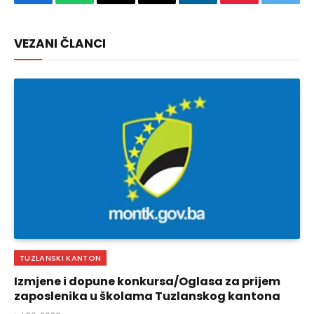
Facebook
WhatsApp
Copy
Email
LinkedIn
Pinterest
Twitte
Link
VEZANI ČLANCI
TUZLANSKI KANTON
Izmjene i dopune konkursa/Oglasa za prijem
zaposlenika u školama Tuzlanskog kantona