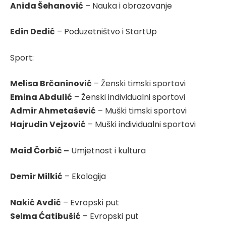
Anida Šehanović
– Nauka i obrazovanje
Edin Dedić
– Poduzetništvo i StartUp
Sport:
Melisa Brčaninović
– Ženski timski sportovi
Emina Abdulić
– Ženski individualni sportovi
Admir Ahmetašević
– Muški timski sportovi
Hajrudin Vejzović
– Muški individualni sportovi
Maid Čorbić –
Umjetnost i kultura
Demir Milkić
– Ekologija
Nakić Avdić
– Evropski put
Selma Ćatibušić
– Evropski put