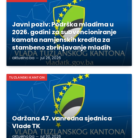
Javni poziv: Podrška mladima u
2026. godini za subvencioniranje
kamata namjenskih kredita za
stambeno zbrinjavanje mladih
aktuelno.ba
jul 26, 2026
TUZLANSKI KANTON
Održana 47. vanredna sjednica
Vlade TK
aktuelno.ba
jul 30, 2026