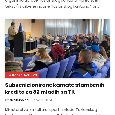
organima uprave Tuzlanskog kantona –prečišćeni
tekst („Službene novine Tuzlanskog kantona“, br.…
TUZLANSKI KANTON
Subvenicionirane kamate stambenih
kredita za 82 mladih sa TK
By
aktuelno.ba
nov 21, 2024
Ministarstvo za kulturu, sport i mlade Tuzlanskog