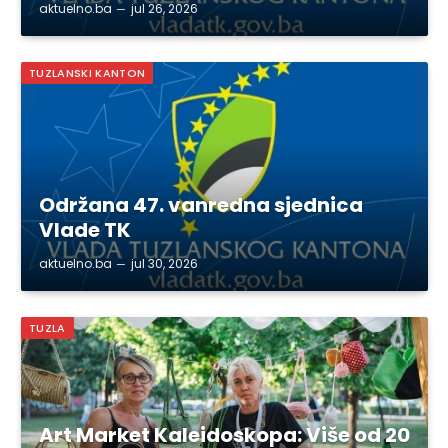
aktuelno.ba
jul 26, 2026
TUZLANSKI KANTON
Održana 47. vanredna sjednica
Vlade TK
aktuelno.ba
jul 30, 2026
TUZLA
Art Market Kaleidoskopa: Više od 20