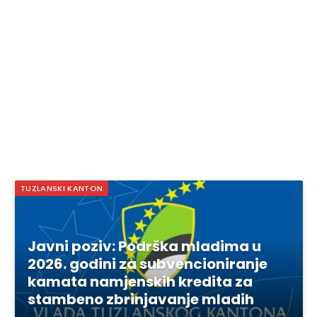
TUZLANSKI KANTON
Javni poziv: Podrška mladima u
2026. godini za subvencioniranje
kamata namjenskih kredita za
stambeno zbrinjavanje mladih