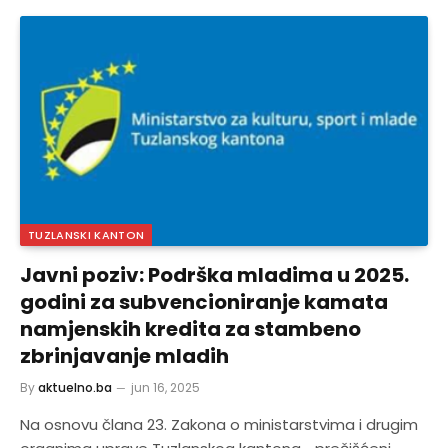
TUZLANSKI KANTON
Javni poziv: Podrška mladima u 2025.
godini za subvencioniranje kamata
namjenskih kredita za stambeno
zbrinjavanje mladih
By
aktuelno.ba
jun 16, 2025
Na osnovu člana 23. Zakona o ministarstvima i drugim