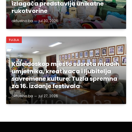
izlagača predstavlja unikatne
rukotvorine
aktuelno.ba
jul 30, 2026
TUZLA
Kaleidoskop mjesto susreta mladih
umjetnika, kreativaca i ljubitelja
savremene kulture: Tuzla spremna
za 16. izdanje festivala
aktuelno.ba
jul 27, 2026