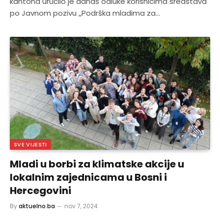
kantona uručilo je danas odluke korisnicima sredstava
po Javnom pozivu ,,Podrška mladima za…
SVE VIJESTI
Mladi u borbi za klimatske akcije u
lokalnim zajednicama u Bosni i
Hercegovini
By
aktuelno.ba
nov 7, 2024