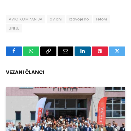
AVIO KOMPANIJA
avioni
Izdvojeno
letovi
LINIJE
Facebook
WhatsApp
Copy
Email
LinkedIn
Pinterest
Twitte
Link
VEZANI ČLANCI