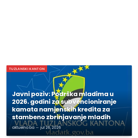
TUZLANSKI KANTON
Javni poziv: Podrška mladima u
2026. godini za subvencioniranje
kamata namjenskih kredita za
stambeno zbrinjavanje mladih
aktuelno.ba
jul 26, 2026