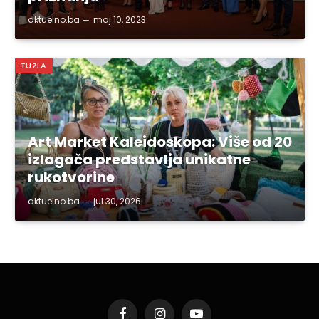
aktuelno.ba
maj 10, 2023
TUZLA
Art Market Kaleidoskopa: Više od 20
izlagača predstavlja unikatne
rukotvorine
aktuelno.ba
jul 30, 2026