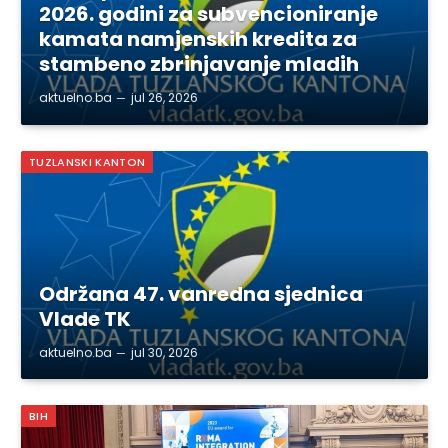
2026. godini za subvencioniranje
kamata namjenskih kredita za
stambeno zbrinjavanje mladih
aktuelno.ba
jul 26, 2026
TUZLANSKI KANTON
Održana 47. vanredna sjednica
Vlade TK
aktuelno.ba
jul 30, 2026
BIH