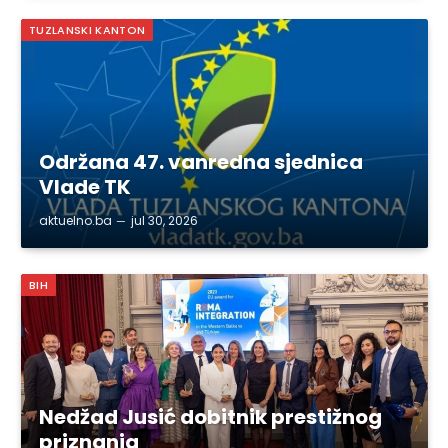
TUZLANSKI KANTON
Održana 47. vanredna sjednica
Vlade TK
aktuelno.ba
jul 30, 2026
BIH
Nedžad Jusić dobitnik prestižnog
priznanja