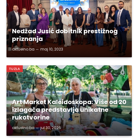
Nedžad Jusić dobitnik prestižnog
priznanja
aktuelno.ba
maj 10, 2023
TUZLA
Art Market Kaleidoskopa: Više od 20
izlagača predstavlja unikatne
rukotvorine
aktuelno.ba
jul 30, 2026