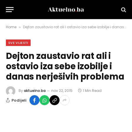
Home
Dejton zaustavio rat ali i ostavio iza sebe izobilje i danas nerješivih problema
»
SVE VIJESTI
Dejton zaustavio rat ali i
ostavio iza sebe izobilje i
danas nerješivih problema
By
aktuelno.ba
nov 22, 2015
1 Min Read
Podijeli