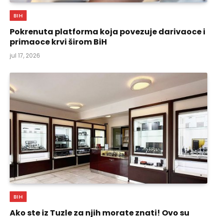
BIH
Pokrenuta platforma koja povezuje darivaoce i
primaoce krvi širom BiH
jul 17, 2026
BIH
Ako ste iz Tuzle za njih morate znati! Ovo su