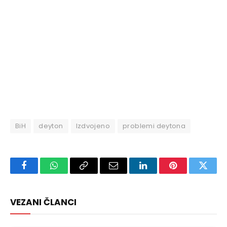
BiH
deyton
Izdvojeno
problemi deytona
Facebook
WhatsApp
Copy
Email
LinkedIn
Pinterest
Twitte
Link
VEZANI ČLANCI