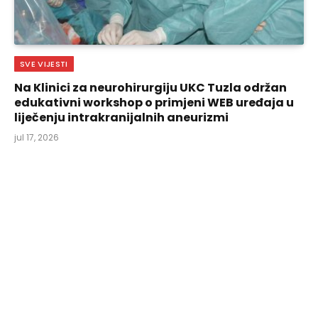
SVE VIJESTI
Na Klinici za neurohirurgiju UKC Tuzla održan
edukativni workshop o primjeni WEB uređaja u
liječenju intrakranijalnih aneurizmi
jul 17, 2026