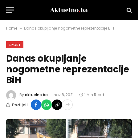
Home
Danas okupljanje nogometne reprezentacije BiH
»
SPORT
Danas okupljanje
nogometne reprezentacije
BiH
By
aktuelno.ba
nov 8, 2021
1 Min Read
Podijeli