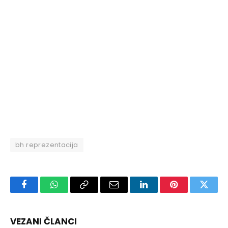
bh reprezentacija
Facebook
WhatsApp
Copy
Email
LinkedIn
Pinterest
Twitte
Link
VEZANI ČLANCI