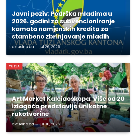
Javni poziv: Podrška mladima u
2026. godini za subvencioniranje
kamata namjenskih kredita za
stambeno zbrinjavanje mladih
aktuelno.ba
jul 26, 2026
TUZLA
Art Market Kaleidoskopa: Više od 20
izlagača predstavlja unikatne
rukotvorine
aktuelno.ba
jul 30, 2026