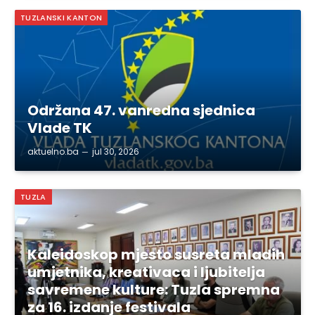
TUZLANSKI KANTON
Održana 47. vanredna sjednica
Vlade TK
aktuelno.ba
jul 30, 2026
TUZLA
Kaleidoskop mjesto susreta mladih
umjetnika, kreativaca i ljubitelja
savremene kulture: Tuzla spremna
za 16. izdanje festivala