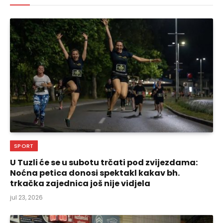
SPORT
U Tuzli će se u subotu trčati pod zvijezdama:
Noćna petica donosi spektakl kakav bh.
trkačka zajednica još nije vidjela
jul 23, 2026