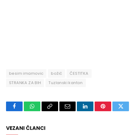
besim imamovic
božić
ČESTITKA
STRANKA ZA BIH
Tuzlanski kanton
Facebook
WhatsApp
Copy
Email
LinkedIn
Pinterest
Twitte
Link
VEZANI ČLANCI