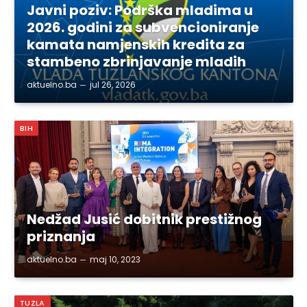
Javni poziv: Podrška mladima u
2026. godini za subvencioniranje
kamata namjenskih kredita za
stambeno zbrinjavanje mladih
aktuelno.ba
jul 26, 2026
BIH
Nedžad Jusić dobitnik prestižnog
priznanja
aktuelno.ba
maj 10, 2023
TUZLA