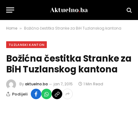
Home
Božićna čestitka Stranke za BiH Tuzlanskog kantona
»
TUZLANSKI KANTON
Božićna čestitka Stranke za
BiH Tuzlanskog kantona
By
aktuelno.ba
jan 7, 2015
1 Min Read
Podijeli