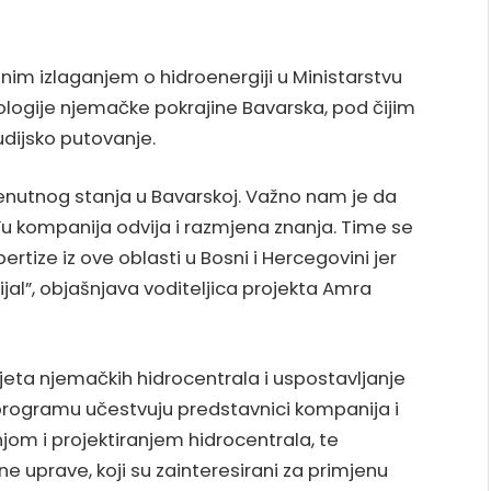
m izlaganjem o hidroenergiji u Ministarstvu
nologije njemačke pokrajine Bavarska, pod čijim
udijsko putovanje.
enutnog stanja u Bavarskoj. Važno nam je da
u kompanija odvija i razmjena znanja. Time se
tize iz ove oblasti u Bosni i Hercegovini jer
al”, objašnjava voditeljica projekta Amra
jeta njemačkih hidrocentrala i uspostavljanje
rogramu učestvuju predstavnici kompanija i
jom i projektiranjem hidrocentrala, te
alne uprave, koji su zainteresirani za primjenu