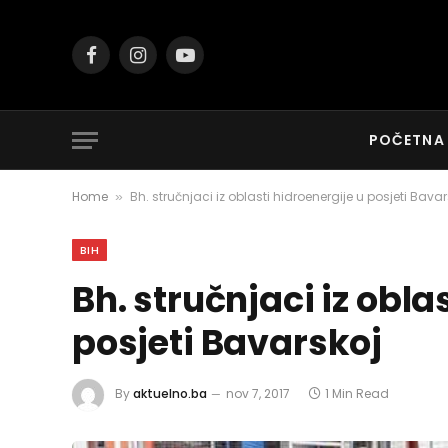
Facebook
Instagram
YouTube
POČETNA
Home
Bh. stručnjaci iz oblasti hidroenergije u posjeti Bavar
»
BIH
Bh. stručnjaci iz obla
posjeti Bavarskoj
By
aktuelno.ba
nov 7, 2017
1 Min Read