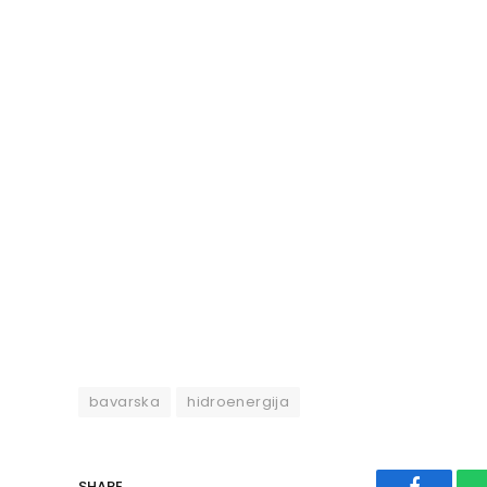
bavarska
hidroenergija
SHARE.