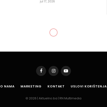
jul 17, 2026
Facebook
Instagram
YouTube
O NAMA
MARKETING
KONTAKT
USLOVI KORIŠTENJA
© 2026 | Aktuelno.ba | RN Multimedia