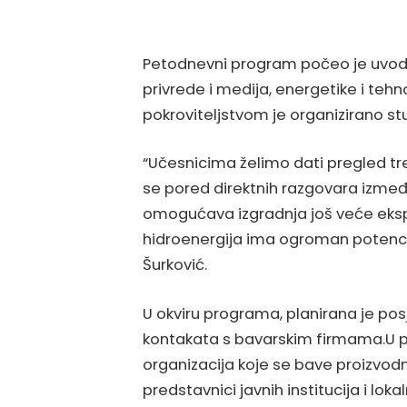
Petodnevni program počeo je uvodni
privrede i medija, energetike i teh
pokroviteljstvom je organizirano st
“Učesnicima želimo dati pregled tr
se pored direktnih razgovara izmeđ
omogućava izgradnja još veće eksper
hidroenergija ima ogroman potencij
Šurković.
U okviru programa, planirana je pos
kontakata s bavarskim firmama.U p
organizacija koje se bave proizvodn
predstavnici javnih institucija i lok