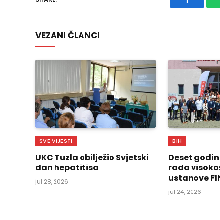
Faceboo
VEZANI ČLANCI
SVE VIJESTI
BIH
UKC Tuzla obilježio Svjetski
Deset godin
dan hepatitisa
rada visoko
ustanove FI
jul 28, 2026
jul 24, 2026