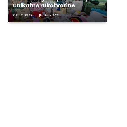
unikatne rukotvorine
aktuelno.ba
jul 30, 2026