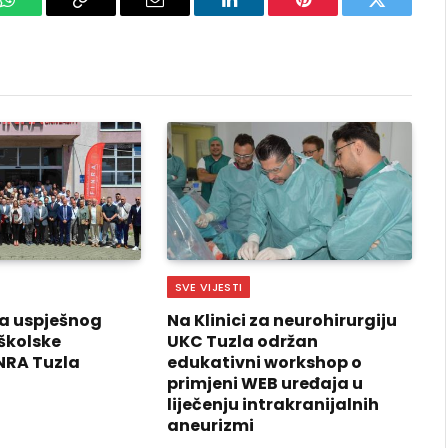
k
WhatsApp
Copy
Email
LinkedIn
Pinterest
Twitter
Link
SVE VIJESTI
a uspješnog
Na Klinici za neurohirurgiju
školske
UKC Tuzla održan
NRA Tuzla
edukativni workshop o
primjeni WEB uređaja u
liječenju intrakranijalnih
aneurizmi