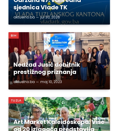
sjednica Vlade TK
aktuelno.ba
jul 30, 2026
BIH
Nedžad Jusić dobitnik
prestižnog priznanja
aktuelno.ba
maj 10, 2023
TUZLA
Art Market Kaleidoskopa: Više
od 20 izlagača predstavlja