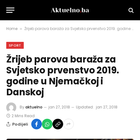
Home
Žrijeb parova baraža za Svjetsko prvenstvo 2019. godine u Njemačkoj i Danskoj
»
SPORT
Žrijeb parova baraža za
Svjetsko prvenstvo 2019.
godine u Njemačkoj i
Danskoj
By
aktuelno
jan 27, 2018
Updated:
jan 27, 2018
2 Mins Read
Podijeli