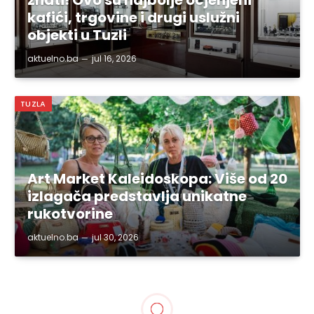
znati! Ovo su najbolje ocjenjeni
kafići, trgovine i drugi uslužni
objekti u Tuzli
aktuelno.ba
jul 16, 2026
TUZLA
Art Market Kaleidoskopa: Više od 20
izlagača predstavlja unikatne
rukotvorine
aktuelno.ba
jul 30, 2026