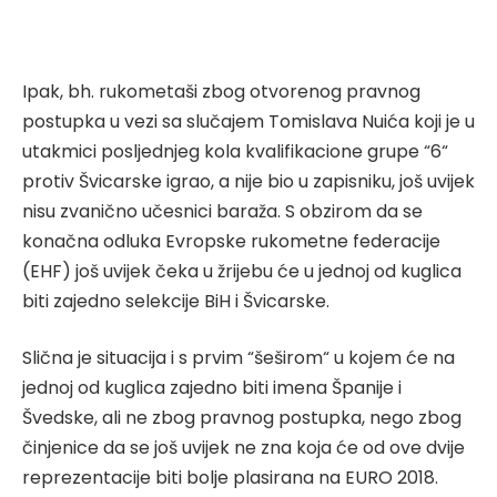
Ipak, bh. rukometaši zbog otvorenog pravnog
postupka u vezi sa slučajem Tomislava Nuića koji je u
utakmici posljednjeg kola kvalifikacione grupe “6“
protiv Švicarske igrao, a nije bio u zapisniku, još uvijek
nisu zvanično učesnici baraža. S obzirom da se
konačna odluka Evropske rukometne federacije
(EHF) još uvijek čeka u žrijebu će u jednoj od kuglica
biti zajedno selekcije BiH i Švicarske.
Slična je situacija i s prvim “šeširom“ u kojem će na
jednoj od kuglica zajedno biti imena Španije i
Švedske, ali ne zbog pravnog postupka, nego zbog
činjenice da se još uvijek ne zna koja će od ove dvije
reprezentacije biti bolje plasirana na EURO 2018.