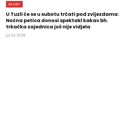
SPORT
U Tuzli će se u subotu trčati pod zvijezdama:
Noćna petica donosi spektakl kakav bh.
trkačka zajednica još nije vidjela
jul 23, 2026