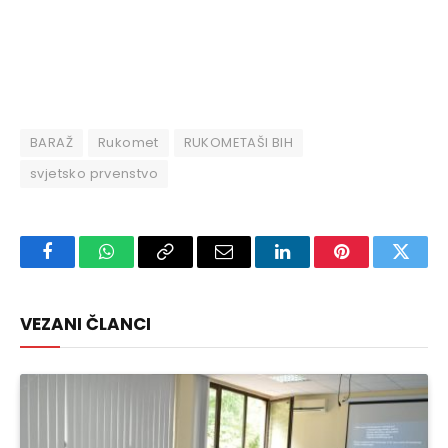
BARAŽ
Rukomet
RUKOMETAŠI BIH
svjetsko prvenstvo
Facebook
WhatsApp
Copy
Email
LinkedIn
Pinterest
Twitte
Link
VEZANI ČLANCI