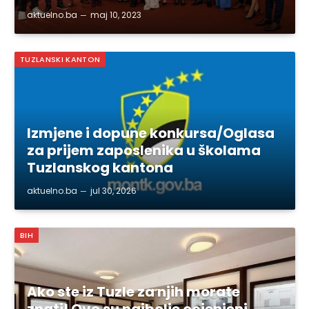
aktuelno.ba
maj 10, 2023
TUZLANSKI KANTON
Izmjene i dopune konkursa/Oglasa
za prijem zaposlenika u školama
Tuzlanskog kantona
aktuelno.ba
jul 30, 2026
BIH
Ako ste iz Tuzle za njih morate