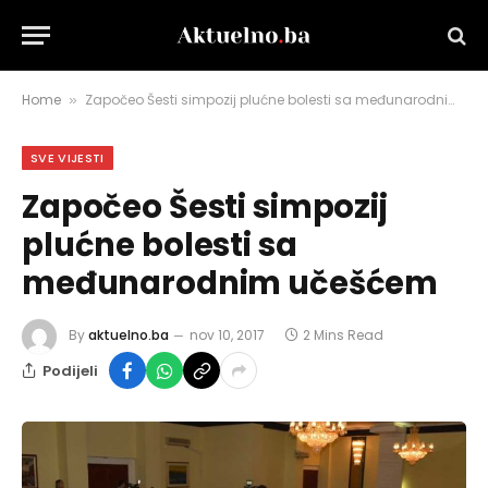
Home
Započeo Šesti simpozij plućne bolesti sa međunarodnim učešćem
»
SVE VIJESTI
Započeo Šesti simpozij
plućne bolesti sa
međunarodnim učešćem
By
aktuelno.ba
nov 10, 2017
2 Mins Read
Podijeli