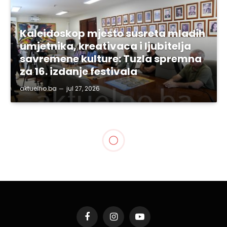
Kaleidoskop mjesto susreta mladih
umjetnika, kreativaca i ljubitelja
savremene kulture: Tuzla spremna
za 16. izdanje festivala
aktuelno.ba
jul 27, 2026
BIH
Visoka škola FINra:
Obilježen Međunarodni
dan računovođa