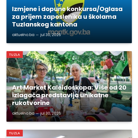
Izmjene i dopune konkursa/Oglasa
za prijem zaposlenika u školama
Tuzlanskog kantona
aktuelno.ba
jul 30, 2026
TUZLA
Art Market Kaleidoskopa: Više od 20
izlagača predstavlja unikatne
rukotvorine
aktuelno.ba
jul 30, 2026
TUZLA