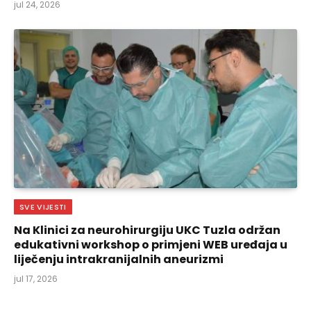
jul 24, 2026
SVE VIJESTI
Na Klinici za neurohirurgiju UKC Tuzla održan
edukativni workshop o primjeni WEB uređaja u
liječenju intrakranijalnih aneurizmi
jul 17, 2026