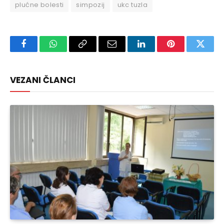
plućne bolesti
simpozij
ukc tuzla
Facebook
WhatsApp
Copy
Email
LinkedIn
Pinterest
Twitte
Link
VEZANI ČLANCI