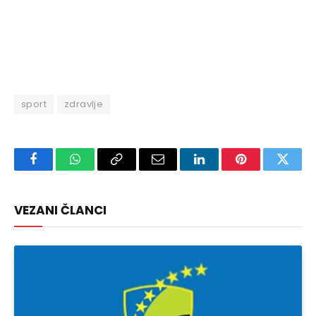
sport
zdravlje
Facebook
WhatsApp
Copy
Email
LinkedIn
Pinterest
Twitte
Link
VEZANI ČLANCI