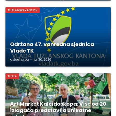
TUZLANSKI KANTON
Održana 47. vanredna sjednica
Vlade TK
aktuelno.ba
jul 30, 2026
TUZLA
Art Market Kaleidoskopa: Više od 20
izlagača predstavlja unikatne