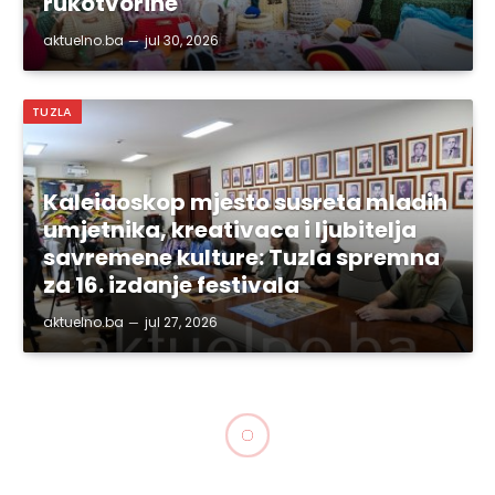
rukotvorine
aktuelno.ba
jul 30, 2026
TUZLA
Kaleidoskop mjesto susreta mladih
umjetnika, kreativaca i ljubitelja
savremene kulture: Tuzla spremna
za 16. izdanje festivala
aktuelno.ba
jul 27, 2026