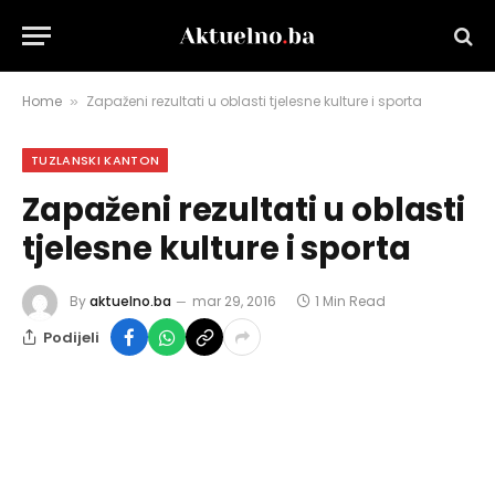
Home
Zapaženi rezultati u oblasti tjelesne kulture i sporta
»
TUZLANSKI KANTON
Zapaženi rezultati u oblasti
tjelesne kulture i sporta
By
aktuelno.ba
mar 29, 2016
1 Min Read
Podijeli