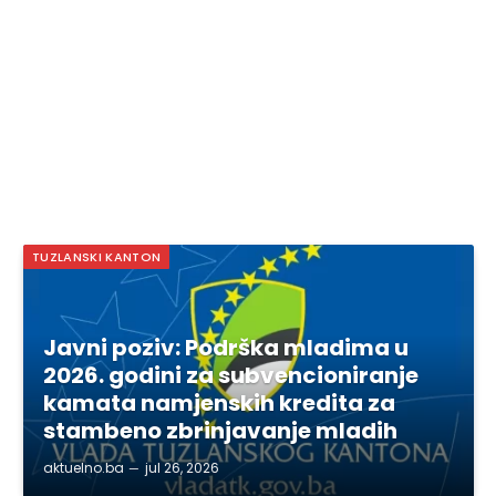
TUZLANSKI KANTON
Javni poziv: Podrška mladima u
2026. godini za subvencioniranje
kamata namjenskih kredita za
stambeno zbrinjavanje mladih
aktuelno.ba
jul 26, 2026