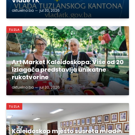
Vlade TK
aktuelno.ba
jul 30, 2026
TUZLA
Art Market Kaleidoskopa: Više od 20
izlagača predstavlja unikatne
rukotvorine
aktuelno.ba
jul 30, 2026
TUZLA
Kaleidoskop mjesto susreta mladih