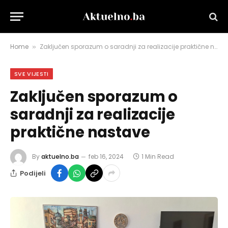
Home
Zaključen sporazum o saradnji za realizacije praktične nastave
»
SVE VIJESTI
Zaključen sporazum o
saradnji za realizacije
praktične nastave
By
aktuelno.ba
feb 16, 2024
1 Min Read
Podijeli