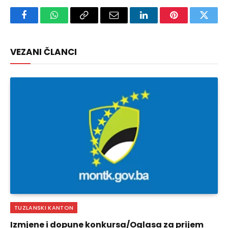
Facebook
WhatsApp
Copy
Email
LinkedIn
Pinterest
Twitte
Link
VEZANI ČLANCI
TUZLANSKI KANTON
Izmjene i dopune konkursa/Oglasa za prijem