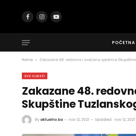
Facebook
Instagram
YouTube
POČETNA
Home
Zakazane 48. redovna i svečana sjednice Skupštin
»
SVE VIJESTI
Zakazane 48. redovna
Skupštine Tuzlansko
By
aktuelno.ba
nov 12, 2021
Updated:
nov 12, 2021