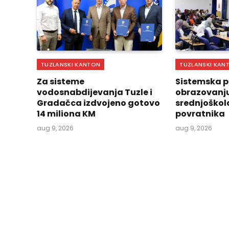
TUZLANSKI KANTON
TUZLANSKI KAN
Za sisteme
Sistemska 
vodosnabdijevanja Tuzle i
obrazovanj
Gradačca izdvojeno gotovo
srednjoškol
14 miliona KM
povratnika
aug 9, 2026
aug 9, 2026