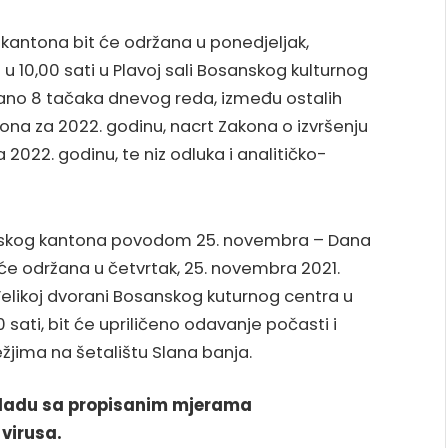
kantona bit će održana u ponedjeljak,
 u 10,00 sati u Plavoj sali Bosanskog kulturnog
trano 8 tačaka dnevog reda, između ostalih
na za 2022. godinu, nacrt Zakona o izvršenju
2022. godinu, te niz odluka i analitičko-
nskog kantona povodom 25. novembra – Dana
će održana u četvrtak, 25. novembra 2021.
Velikoj dvorani Bosanskog kuturnog centra u
0 sati, bit će upriličeno odavanje počasti i
žjima na šetalištu Slana banja.
skladu sa propisanim mjerama
 virusa.