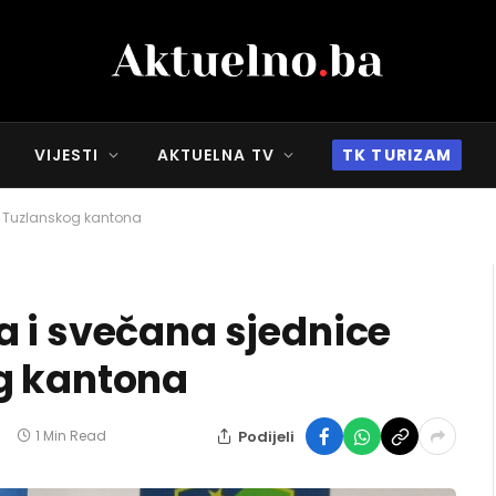
VIJESTI
AKTUELNA TV
TK TURIZAM
e Tuzlanskog kantona
 i svečana sjednice
g kantona
Podijeli
1 Min Read