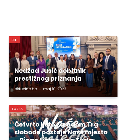
BIH
Nedžad Jusić dobitnik
prestižnog priznanja
aktuelno.ba
maj 10, 2023
TUZLA
Četvrto ljeto zaredom Trg
slobode postaje Naše mjesto
– Bingo Ljetno kino Tuzla;