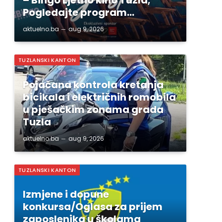
Pogledajte program…
aktuelno.ba
aug 9, 2026
TUZLANSKI KANTON
Pojačana kontrola kretanja
bicikala i električnih romobila
u pješačkim zonama grada
Tuzla
aktuelno.ba
aug 9, 2026
TUZLANSKI KANTON
Izmjene i dopune
konkursa/Oglasa za prijem
zaposlenika u školama