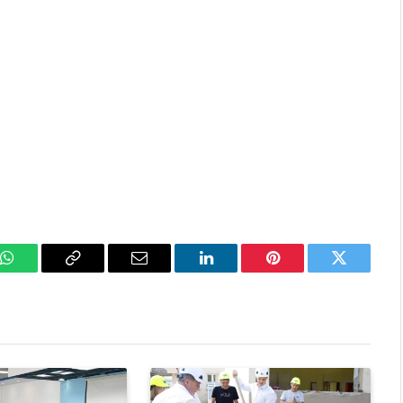
k
WhatsApp
Copy
Email
LinkedIn
Pinterest
Twitter
Link