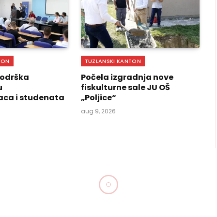
TON
TUZLANSKI KANTON
podrška
Počela izgradnja nove
u
fiskulturne sale JU OŠ
aca i studenata
„Poljice“
aug 9, 2026