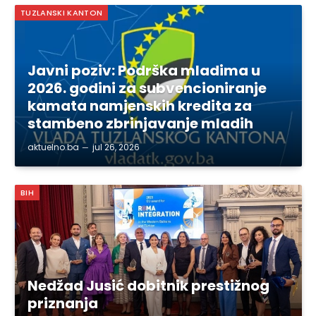
TUZLANSKI KANTON
Javni poziv: Podrška mladima u
2026. godini za subvencioniranje
kamata namjenskih kredita za
stambeno zbrinjavanje mladih
aktuelno.ba
jul 26, 2026
BIH
Nedžad Jusić dobitnik prestižnog
priznanja