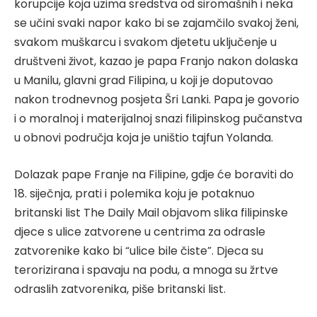
korupcije koja uzima sredstva od siromašnih i neka
se učini svaki napor kako bi se zajamčilo svakoj ženi,
svakom muškarcu i svakom djetetu uključenje u
društveni život, kazao je papa Franjo nakon dolaska
u Manilu, glavni grad Filipina, u koji je doputovao
nakon trodnevnog posjeta Šri Lanki. Papa je govorio
i o moralnoj i materijalnoj snazi filipinskog pučanstva
u obnovi područja koja je uništio tajfun Yolanda.
Dolazak pape Franje na Filipine, gdje će boraviti do
18. siječnja, prati i polemika koju je potaknuo
britanski list The Daily Mail objavom slika filipinske
djece s ulice zatvorene u centrima za odrasle
zatvorenike kako bi “ulice bile čiste”. Djeca su
terorizirana i spavaju na podu, a mnoga su žrtve
odraslih zatvorenika, piše britanski list.