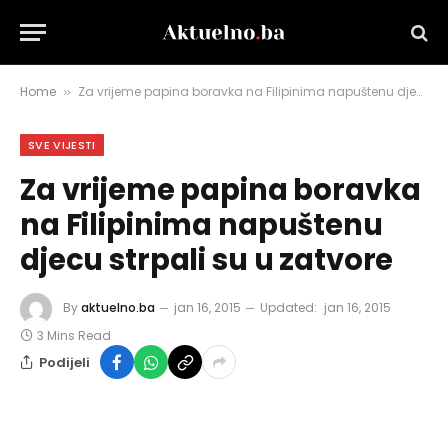
Home
Za vrijeme papina boravka na Filipinima napuštenu djecu strpali su u zatvore
»
SVE VIJESTI
Za vrijeme papina boravka
na Filipinima napuštenu
djecu strpali su u zatvore
By
aktuelno.ba
jan 16, 2015
Updated:
jan 16, 2015
3 Mins Read
Podijeli