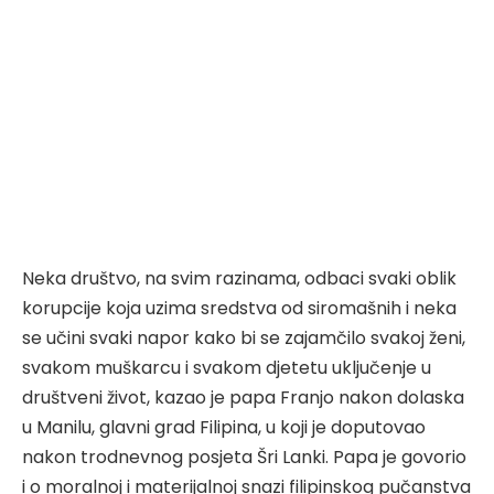
Neka društvo, na svim razinama, odbaci svaki oblik
korupcije koja uzima sredstva od siromašnih i neka
se učini svaki napor kako bi se zajamčilo svakoj ženi,
svakom muškarcu i svakom djetetu uključenje u
društveni život, kazao je papa Franjo nakon dolaska
u Manilu, glavni grad Filipina, u koji je doputovao
nakon trodnevnog posjeta Šri Lanki. Papa je govorio
i o moralnoj i materijalnoj snazi filipinskog pučanstva