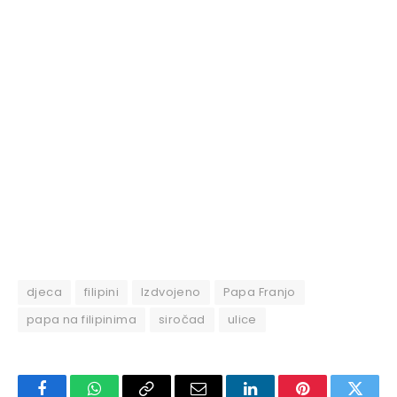
djeca
filipini
Izdvojeno
Papa Franjo
papa na filipinima
siročad
ulice