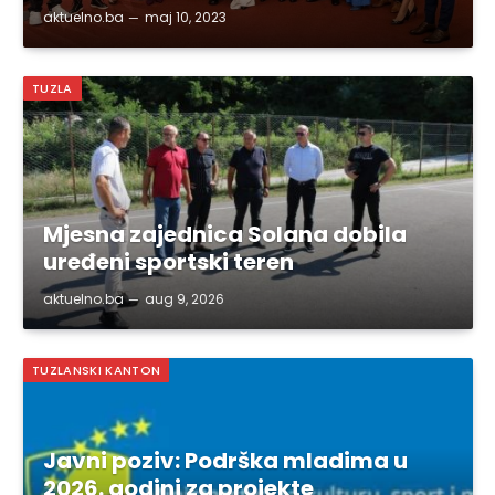
aktuelno.ba
maj 10, 2023
TUZLA
Mjesna zajednica Solana dobila
uređeni sportski teren
aktuelno.ba
aug 9, 2026
TUZLANSKI KANTON
Javni poziv: Podrška mladima u
2026. godini za projekte