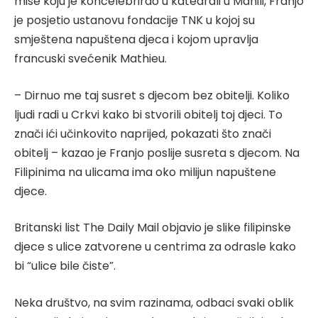
mise koju je koncelebrirao u katedrali u Manili, Franjo
je posjetio ustanovu fondacije TNK u kojoj su
smještena napuštena djeca i kojom upravlja
francuski svećenik Mathieu.
– Dirnuo me taj susret s djecom bez obitelji. Koliko
ljudi radi u Crkvi kako bi stvorili obitelj toj djeci. To
znači ići učinkovito naprijed, pokazati što znači
obitelj – kazao je Franjo poslije susreta s djecom. Na
Filipinima na ulicama ima oko milijun napuštene
djece.
Britanski list The Daily Mail objavio je slike filipinske
djece s ulice zatvorene u centrima za odrasle kako
bi “ulice bile čiste”.
Neka društvo, na svim razinama, odbaci svaki oblik