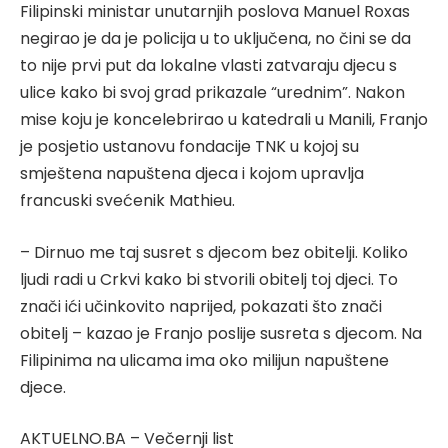
Filipinski ministar unutarnjih poslova Manuel Roxas
negirao je da je policija u to uključena, no čini se da
to nije prvi put da lokalne vlasti zatvaraju djecu s
ulice kako bi svoj grad prikazale “urednim”. Nakon
mise koju je koncelebrirao u katedrali u Manili, Franjo
je posjetio ustanovu fondacije TNK u kojoj su
smještena napuštena djeca i kojom upravlja
francuski svećenik Mathieu.
– Dirnuo me taj susret s djecom bez obitelji. Koliko
ljudi radi u Crkvi kako bi stvorili obitelj toj djeci. To
znači ići učinkovito naprijed, pokazati što znači
obitelj – kazao je Franjo poslije susreta s djecom. Na
Filipinima na ulicama ima oko milijun napuštene
djece.
AKTUELNO.BA – Večernji list