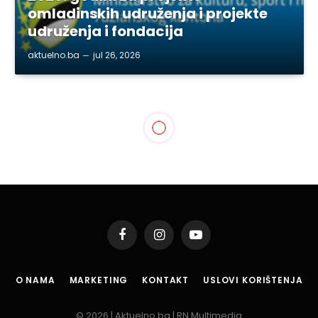
omladinskih udruženja i projekte
udruženja i fondacija
aktuelno.ba
jul 26, 2026
TUZLA
Petnaesti rođendan
Elektronske Muzike u Tuzli
By
aktuelno.ba
jan 16, 2015
1 Min Read
Podijeli