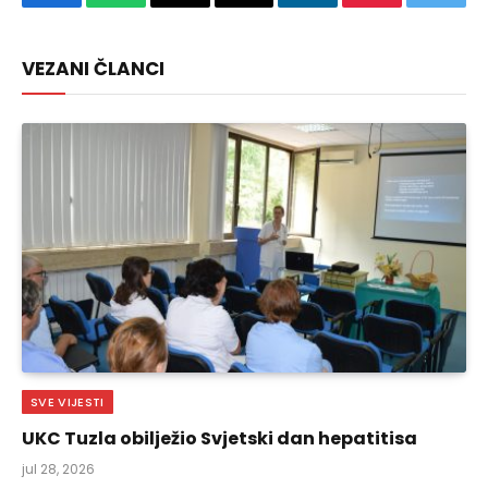
Facebook
WhatsApp
Copy
Email
LinkedIn
Pinterest
Twitte
Link
VEZANI ČLANCI
SVE VIJESTI
UKC Tuzla obilježio Svjetski dan hepatitisa
jul 28, 2026