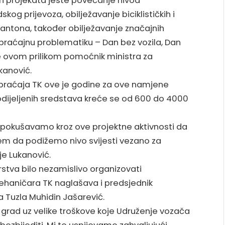
h projekata jeste povećanje nivoa
kog prijevoza, obilježavanje biciklističkih i
antona, također obilježavanje značajnih
braćajnu problematiku – Dan bez vozila, Dan
e ovom prilikom pomoćnik ministra za
kanović.
aobraćaja TK ove je godine za ove namjene
dijeljenih sredstava kreće se od 600 do 4000
i pokušavamo kroz ove projektne aktivnosti da
em da podižemo nivo svijesti vezano za
e Lukanović.
stva bilo nezamislivo organizovati
ehaničara TK naglašava i predsjednik
 Tuzla Muhidin Jašarević.
oz grad uz velike troškove koje Udruženje vozača