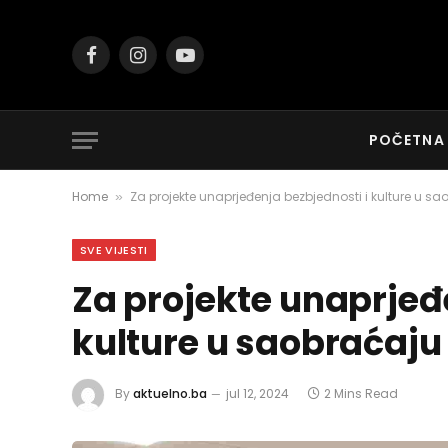
Facebook
Instagram
YouTube
POČETNA
Home
Za projekte unaprjeđenja bezbjednosti i kulture u s
»
SVE VIJESTI
Za projekte unaprjeđ
kulture u saobraćaj
By
aktuelno.ba
jul 12, 2024
2 Mins Read