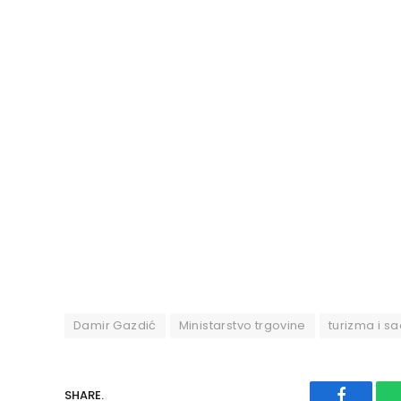
Damir Gazdić
Ministarstvo trgovine
turizma i s
SHARE.