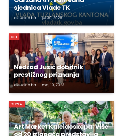
sjednica Vlade TK
aktuelno.ba
jul 30, 2026
BIH
Nedžad Jusić dobitnik
prestižnog priznanja
aktuelno.ba
maj 10, 2023
TUZLA
Art Market Kaleidoskopa: Više
od 20 izlagača predstavlja