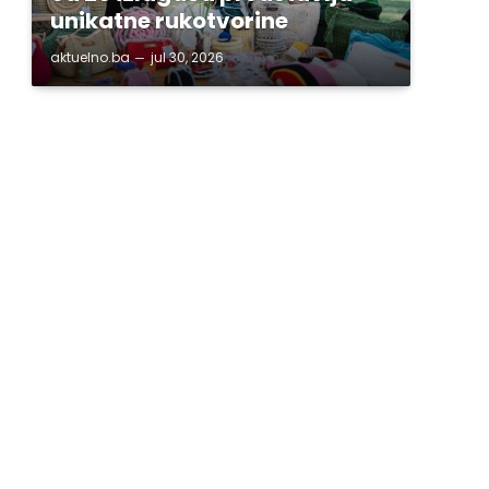
unikatne rukotvorine
aktuelno.ba
jul 30, 2026