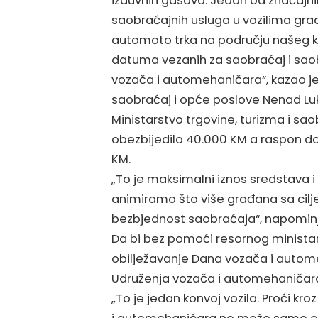
izduvnih gasova. Jedan od značajni
saobraćajnih usluga u vozilima grads
automoto trka na području našeg k
datuma vezanih za saobraćaj i sao
vozača i automehaničara“, kazao j
saobraćaj i opće poslove Nenad Lu
Ministarstvo trgovine, turizma i s
obezbijedilo 40.000 KM a raspon do
KM.
„To je maksimalni iznos sredstava 
animiramo što više građana sa cilj
bezbjednost saobraćaja“, napominj
Da bi bez pomoći resornog ministar
obilježavanje Dana vozača i autom
Udruženja vozača i automehaničara
„To je jedan konvoj vozila. Proći kr