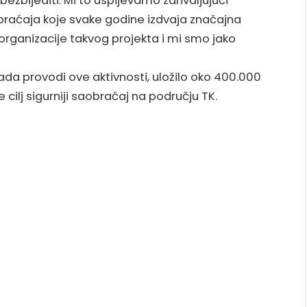
bijediti. Mi to uspijevamo zahvaljujući
obraćaja koje svake godine izdvaja značajna
 organizacije takvog projekta i mi smo jako
kada provodi ove aktivnosti, uložilo oko 400.000
 cilj sigurniji saobraćaj na području TK.