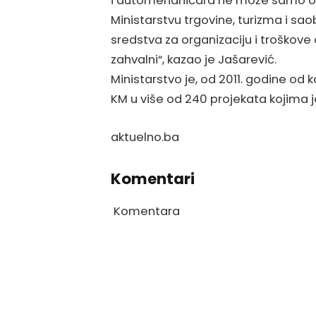
i automehaničara ne može samo obez
Ministarstvu trgovine, turizma i sa
sredstva za organizaciju i troškove
zahvalni“, kazao je Jašarević.
Ministarstvo je, od 2011. godine od 
KM u više od 240 projekata kojima je
aktuelno.ba
Komentari
Komentara