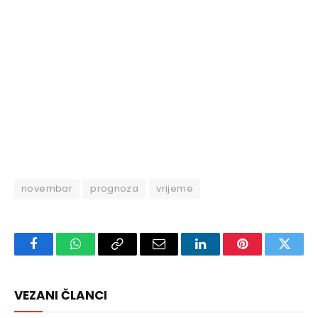
novembar
prognoza
vrijeme
Facebook
WhatsApp
Copy
Email
LinkedIn
Pinterest
Twitte
Link
VEZANI ČLANCI