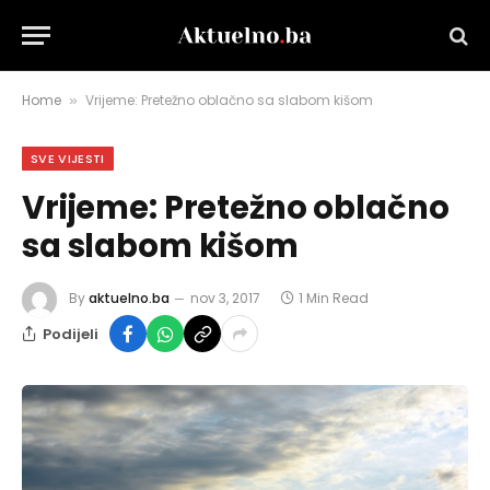
Home
Vrijeme: Pretežno oblačno sa slabom kišom
»
SVE VIJESTI
Vrijeme: Pretežno oblačno
sa slabom kišom
By
aktuelno.ba
nov 3, 2017
1 Min Read
Podijeli