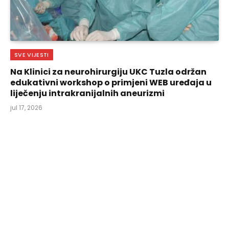
SVE VIJESTI
Na Klinici za neurohirurgiju UKC Tuzla održan
edukativni workshop o primjeni WEB uređaja u
liječenju intrakranijalnih aneurizmi
jul 17, 2026