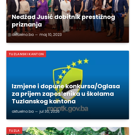
Nedžad Jusić dobitnik prestižnog
priznanja
aktuelno.ba
maj 10, 2023
TUZLANSKI KANTON
Izmjene i dopune konkursa/Oglasa
za prijem zaposlenika u školama
Tuzlanskog kantona
aktuelno.ba
jul 30, 2026
TUZLA