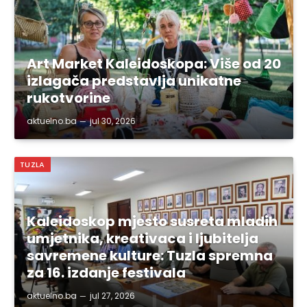
Art Market Kaleidoskopa: Više od 20
izlagača predstavlja unikatne
rukotvorine
aktuelno.ba
jul 30, 2026
TUZLA
Kaleidoskop mjesto susreta mladih
umjetnika, kreativaca i ljubitelja
savremene kulture: Tuzla spremna
za 16. izdanje festivala
aktuelno.ba
jul 27, 2026