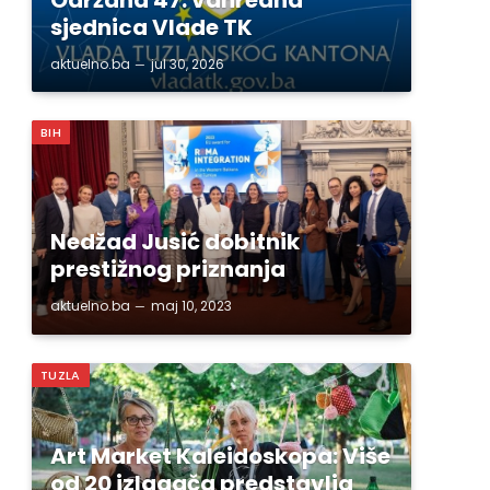
sjednica Vlade TK
aktuelno.ba
jul 30, 2026
BIH
Nedžad Jusić dobitnik
prestižnog priznanja
aktuelno.ba
maj 10, 2023
TUZLA
Art Market Kaleidoskopa: Više
od 20 izlagača predstavlja