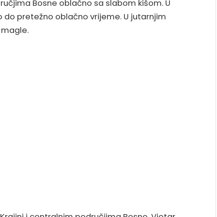
dručjima Bosne oblačno sa slabom kišom. U
 do pretežno oblačno vrijeme. U jutarnjim
i magle.
 Krajini i centralnim područjima Bosne. Vjetar