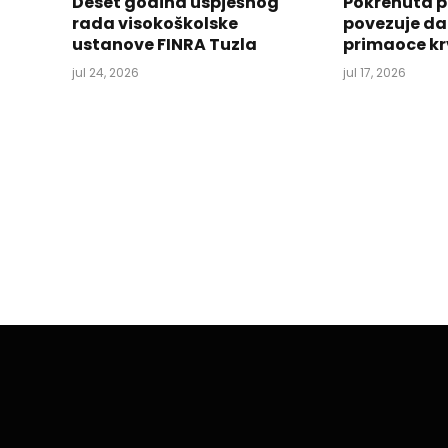
Deset godina uspješnog
Pokrenuta p
rada visokoškolske
povezuje da
ustanove FINRA Tuzla
primaoce kr
jul 24, 2026
jul 17, 2026