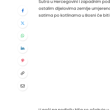
Sutra u Hercegovini i zapadnim po
ostalim dijelovima zemlje umjereno
satima po kotlinama u Bosni će bit
U noći na nedjelju kiša se očekuje u