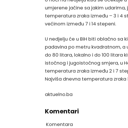
umjerene jačine sa jakim udarima, j
temperatura zraka između – 3 i 4 s
većinom između 7 i 14 stepeni.
U nedjelju će u BiH biti oblačno sa k
padavina po metru kvadratnom, a u
do 80 litara, lokalno i do 100 litar
istočnog i jugoistočnog smjera, u H
temperatura zraka između 2 i 7 ste
Najviša dnevna temperatura zraka i
aktuelno.ba
Komentari
Komentara