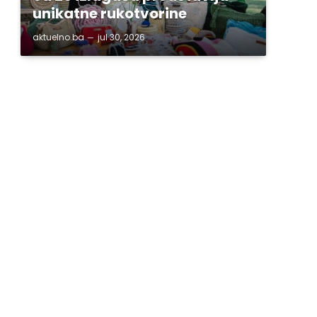
unikatne rukotvorine
aktuelno.ba
jul 30, 2026