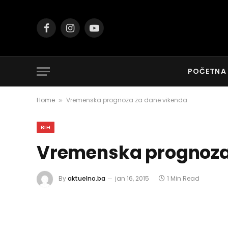
Facebook
Instagram
YouTube
POČETNA
Home
Vremenska prognoza za dane vikenda
»
BIH
Vremenska prognoza
By
aktuelno.ba
jan 16, 2015
1 Min Read