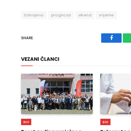
Izdvojeno
prognoza
vikend
vrijeme
SHARE.
Faceboo
VEZANI ČLANCI
BIH
BIH