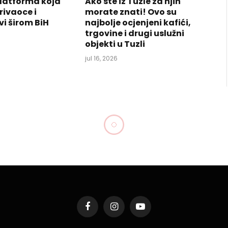
latforma koja
Ako ste iz Tuzle za njih
rivaoce i
morate znati! Ovo su
vi širom BiH
najbolje ocjenjeni kafići,
trgovine i drugi uslužni
objekti u Tuzli
jul 16, 2026
Facebook
Instagram
YouTube