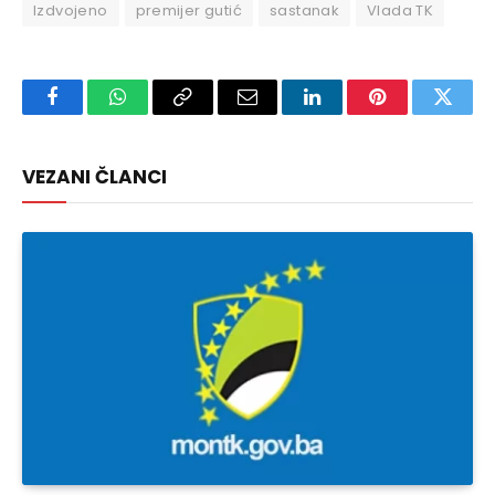
Izdvojeno
premijer gutić
sastanak
Vlada TK
Facebook
WhatsApp
Copy
Email
LinkedIn
Pinterest
Twitte
Link
VEZANI ČLANCI