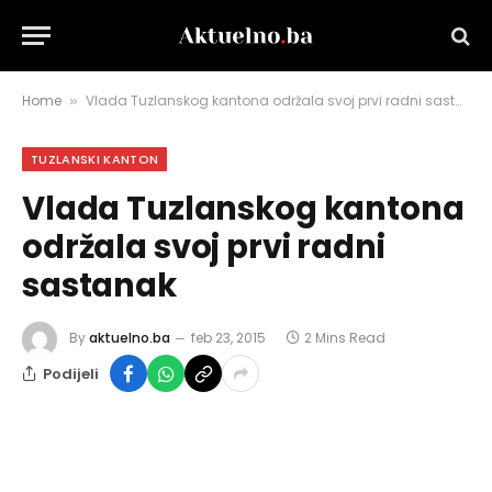
Home
Vlada Tuzlanskog kantona održala svoj prvi radni sastanak
»
TUZLANSKI KANTON
Vlada Tuzlanskog kantona
održala svoj prvi radni
sastanak
By
aktuelno.ba
feb 23, 2015
2 Mins Read
Podijeli