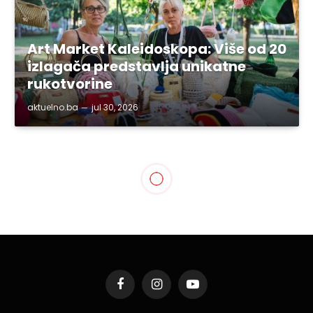
Art Market Kaleidoskopa: Više od 20
izlagača predstavlja unikatne
rukotvorine
aktuelno.ba
jul 30, 2026
Facebook
Instagram
YouTube