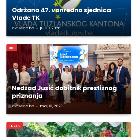
Održana 47. vanredna sjednica
Vlade TK
aktuelno.ba
jul 30, 2026
BIH
Nedžad Jusić dobitnik prestižnog
priznanja
aktuelno.ba
maj 10, 2023
TUZLA