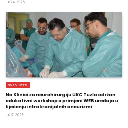
jul 24, 2026
SVE VIJESTI
Na Klinici za neurohirurgiju UKC Tuzla održan
edukativni workshop o primjeni WEB uređaja u
liječenju intrakranijalnih aneurizmi
jul 17, 2026