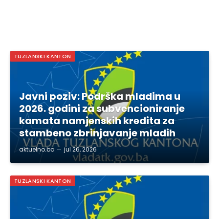
TUZLANSKI KANTON
Javni poziv: Podrška mladima u
2026. godini za subvencioniranje
kamata namjenskih kredita za
stambeno zbrinjavanje mladih
aktuelno.ba
jul 26, 2026
TUZLANSKI KANTON