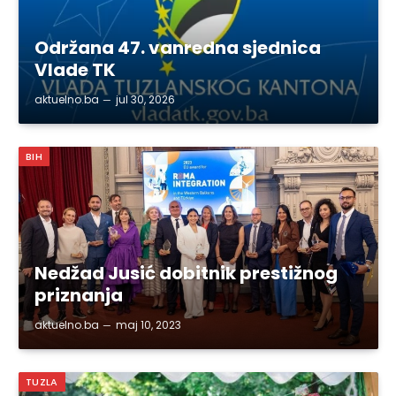
Održana 47. vanredna sjednica
Vlade TK
aktuelno.ba
jul 30, 2026
BIH
Nedžad Jusić dobitnik prestižnog
priznanja
aktuelno.ba
maj 10, 2023
TUZLA