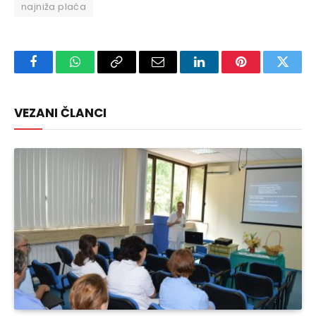
najniža plaća
Facebook
WhatsApp
Copy
Email
LinkedIn
Pinterest
Twitte
Link
VEZANI ČLANCI