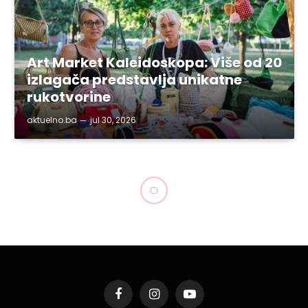
Art Market Kaleidoskopa: Više od 20
izlagača predstavlja unikatne
rukotvorine
aktuelno.ba
jul 30, 2026
Facebook
Instagram
YouTube