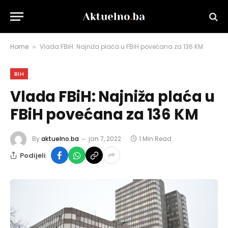
Home
Vlada FBiH: Najniža plaća u FBiH povećana za 136 KM
»
BIH
Vlada FBiH: Najniža plaća u
FBiH povećana za 136 KM
By
aktuelno.ba
jan 7, 2022
1 Min Read
Podijeli