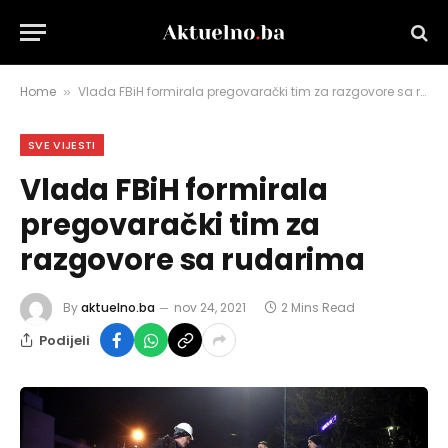
Home
Vlada FBiH formirala pregovarački tim za razgovore sa rudarima
»
SVE VIJESTI
Vlada FBiH formirala
pregovarački tim za
razgovore sa rudarima
By
aktuelno.ba
nov 24, 2021
2 Mins Read
Podijeli