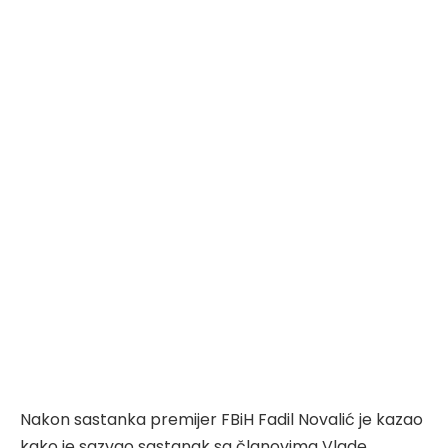
Nakon sastanka premijer FBiH Fadil Novalić je kazao
kako je sazvao sastanak sa članovima Vlade,