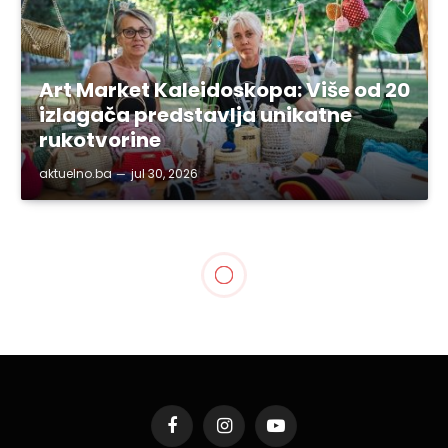
Art Market Kaleidoskopa: Više od 20
izlagača predstavlja unikatne
rukotvorine
aktuelno.ba
jul 30, 2026
TUZLANSKI KANTON
Zaključci sa sjednice
Koordinacionog tijela za
praćenje pandemije Covid