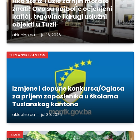
Ako ste iz Tuzle za njih morate
znati! Ovo su najbolje ocjenjeni
kafići, trgovine i drugi uslužni
objekti u Tuzli
aktuelno.ba
jul 16, 2026
TUZLANSKI KANTON
Izmjene i dopune konkursa/Oglasa
za prijem zaposlenika u školama
Tuzlanskog kantona
aktuelno.ba
jul 30, 2026
TUZLA