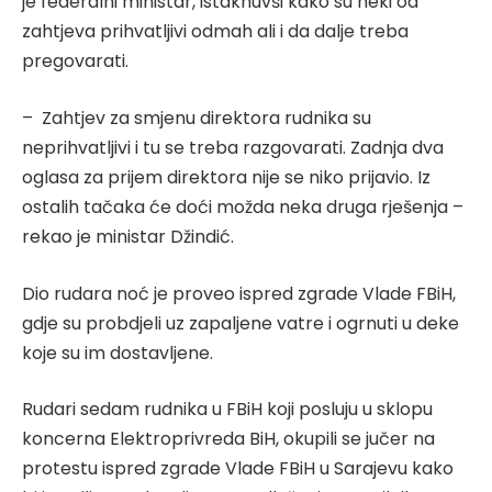
je federalni ministar, istaknuvši kako su neki od
zahtjeva prihvatljivi odmah ali i da dalje treba
pregovarati.
– Zahtjev za smjenu direktora rudnika su
neprihvatljivi i tu se treba razgovarati. Zadnja dva
oglasa za prijem direktora nije se niko prijavio. Iz
ostalih tačaka će doći možda neka druga rješenja –
rekao je ministar Džindić.
Dio rudara noć je proveo ispred zgrade Vlade FBiH,
gdje su probdjeli uz zapaljene vatre i ogrnuti u deke
koje su im dostavljene.
Rudari sedam rudnika u FBiH koji posluju u sklopu
koncerna Elektroprivreda BiH, okupili se jučer na
protestu ispred zgrade Vlade FBiH u Sarajevu kako