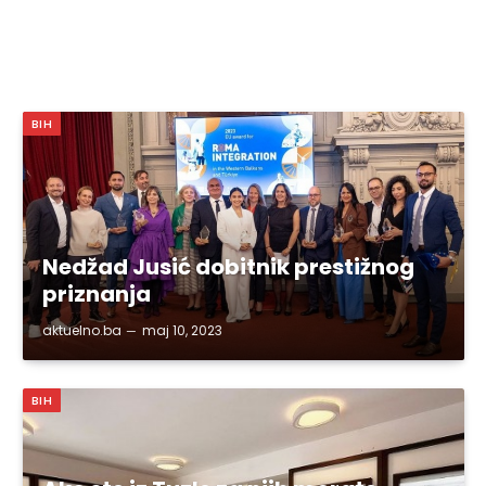
BIH
Nedžad Jusić dobitnik prestižnog
priznanja
aktuelno.ba
maj 10, 2023
BIH