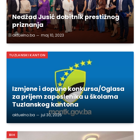
Nedžad Jusić dobitnik prestižnog
priznanja
aktuelno.ba
maj 10, 2023
TUZLANSKI KANTON
Izmjene i dopune konkursa/Oglasa
za prijem zaposlenika u školama
Tuzlanskog kantona
aktuelno.ba
jul 30, 2026
BIH