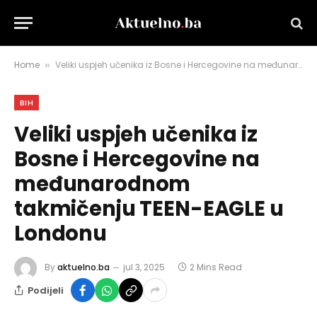
Home
Veliki uspjeh učenika iz Bosne i Hercegovine na međunarodnom takmičenju TEEN-EAGLE u Londonu
»
BIH
Veliki uspjeh učenika iz
Bosne i Hercegovine na
međunarodnom
takmičenju TEEN-EAGLE u
Londonu
By
aktuelno.ba
jul 3, 2025
2 Mins Read
Podijeli