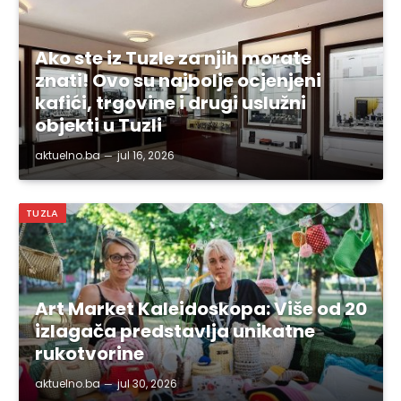
Ako ste iz Tuzle za njih morate
znati! Ovo su najbolje ocjenjeni
kafići, trgovine i drugi uslužni
objekti u Tuzli
aktuelno.ba
jul 16, 2026
TUZLA
Art Market Kaleidoskopa: Više od 20
izlagača predstavlja unikatne
rukotvorine
aktuelno.ba
jul 30, 2026