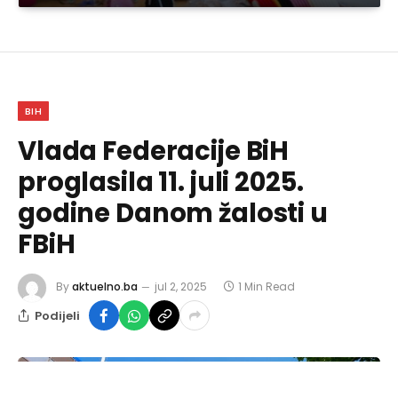
BIH
Vlada Federacije BiH
proglasila 11. juli 2025.
godine Danom žalosti u
FBiH
By
aktuelno.ba
jul 2, 2025
1 Min Read
Podijeli