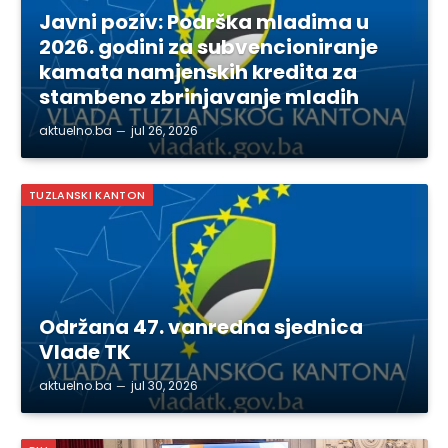
Javni poziv: Podrška mladima u
2026. godini za subvencioniranje
kamata namjenskih kredita za
stambeno zbrinjavanje mladih
aktuelno.ba
jul 26, 2026
TUZLANSKI KANTON
Održana 47. vanredna sjednica
Vlade TK
aktuelno.ba
jul 30, 2026