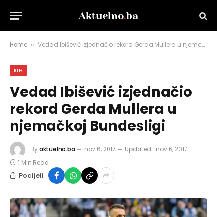
Home
Vedad Ibišević izjednačio rekord Gerda Mullera u njemačkoj Bundesligi
»
BIH
Vedad Ibišević izjednačio
rekord Gerda Mullera u
njemačkoj Bundesligi
By
aktuelno.ba
nov 6, 2017
Updated:
nov 6, 2017
1 Min Read
Podijeli