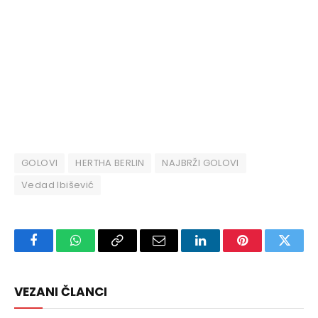
GOLOVI
HERTHA BERLIN
NAJBRŽI GOLOVI
Vedad Ibišević
Facebook
WhatsApp
Copy
Email
LinkedIn
Pinterest
Twitte
Link
VEZANI ČLANCI