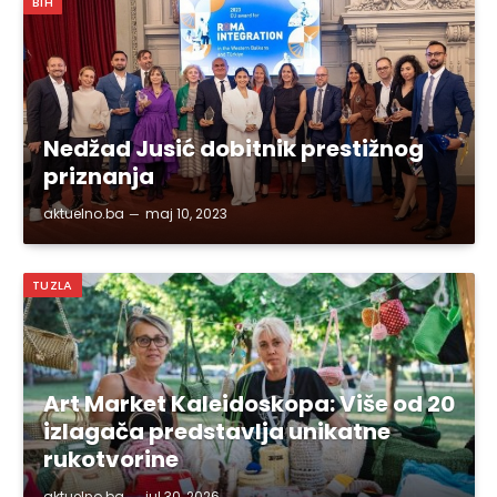
BIH
Nedžad Jusić dobitnik prestižnog
priznanja
aktuelno.ba
maj 10, 2023
TUZLA
Art Market Kaleidoskopa: Više od 20
izlagača predstavlja unikatne
rukotvorine
aktuelno.ba
jul 30, 2026