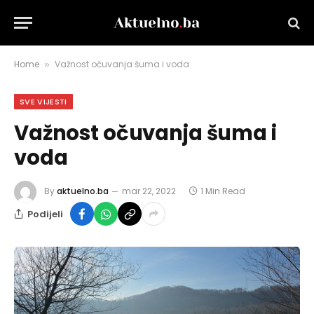
Home
Važnost očuvanja šuma i voda
»
SVE VIJESTI
Važnost očuvanja šuma i
voda
By
aktuelno.ba
mar 22, 2022
1 Min Read
Podijeli