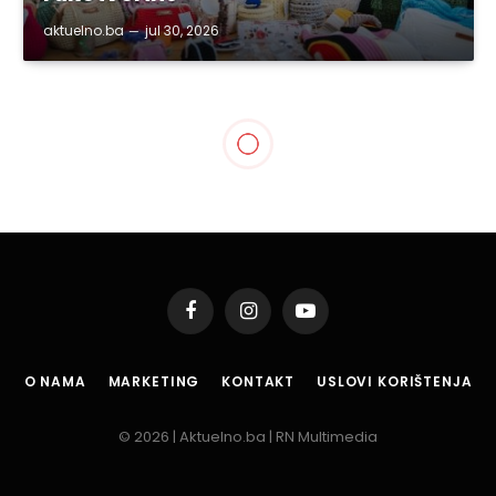
aktuelno.ba
jul 30, 2026
SVE VIJESTI
Peotskom večeri sa
Melidom Travančić BKC TK
obilježio Svjetski dan
poezije
By
aktuelno.ba
mar 22, 2022
Updated:
maj 27, 2022
3 Mins Read
Podijeli