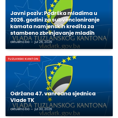
Javni poziv: Podrška mladima u
2026. godini za subvencioniranje
kamata namjenskih kredita za
stambeno zbrinjavanje mladih
aktuelno.ba
jul 26, 2026
TUZLANSKI KANTON
Održana 47. vanredna sjednica
Vlade TK
aktuelno.ba
jul 30, 2026