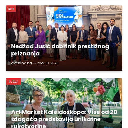
BIH
Nedžad Jusić dobitnik prestižnog
priznanja
aktuelno.ba
maj 10, 2023
TUZLA
Art Market Kaleidoskopa: Više od 20
izlagača predstavlja unikatne
rukotvorine