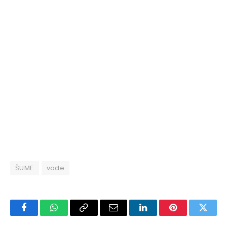
ŠUME
vode
Facebook
WhatsApp
Copy
Email
LinkedIn
Pinterest
Twitte