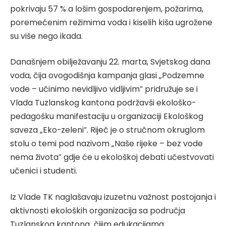
pokrivaju 57 % a lošim gospodarenjem, požarima,
poremećenim režimima voda i kiselih kiša ugrožene
su više nego ikada.
Današnjem obilježavanju 22. marta, Svjetskog dana
voda, čija ovogodišnja kampanja glasi „Podzemne
vode – učinimo nevidljivo vidljivim“ pridružuje se i
Vlada Tuzlanskog kantona podržavši ekološko-
pedagošku manifestaciju u organizaciji Ekološkog
saveza „Eko-zeleni“. Riječ je o stručnom okruglom
stolu o temi pod nazivom „Naše rijeke – bez vode
nema života” gdje će u ekološkoj debati učestvovati
učenici i studenti.
Iz Vlade TK naglašavaju izuzetnu važnost postojanja i
aktivnosti ekoloških organizacija sa područja
Tuzlanskog kantona čijim edukacijama