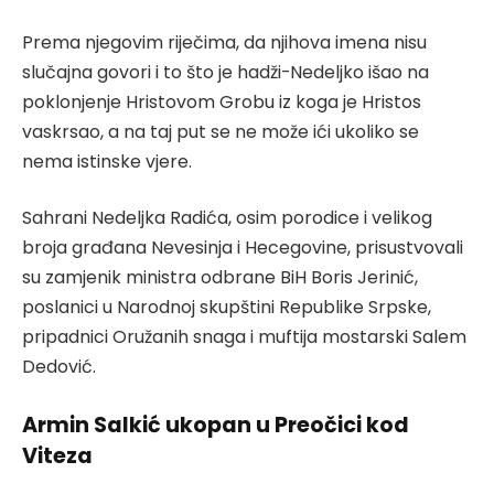
Prema njegovim riječima, da njihova imena nisu
slučajna govori i to što je hadži-Nedeljko išao na
poklonjenje Hristovom Grobu iz koga je Hristos
vaskrsao, a na taj put se ne može ići ukoliko se
nema istinske vjere.
Sahrani Nedeljka Radića, osim porodice i velikog
broja građana Nevesinja i Hecegovine, prisustvovali
su zamjenik ministra odbrane BiH Boris Jerinić,
poslanici u Narodnoj skupštini Republike Srpske,
pripadnici Oružanih snaga i muftija mostarski Salem
Dedović.
Armin Salkić ukopan u Preočici kod
Viteza