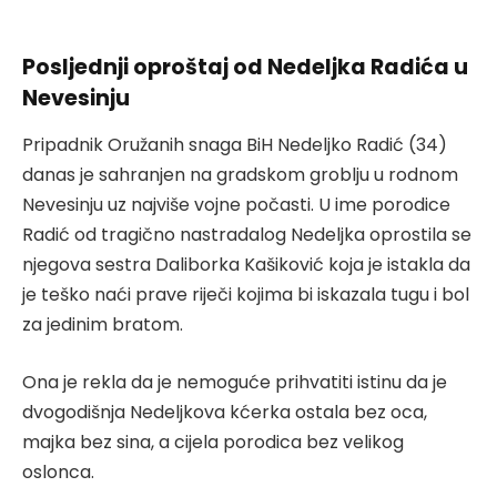
Posljednji oproštaj od Nedeljka Radića u
Nevesinju
Pripadnik Oružanih snaga BiH Nedeljko Radić (34)
danas je sahranjen na gradskom groblju u rodnom
Nevesinju uz najviše vojne počasti. U ime porodice
Radić od tragično nastradalog Nedeljka oprostila se
njegova sestra Daliborka Kašiković koja je istakla da
je teško naći prave riječi kojima bi iskazala tugu i bol
za jedinim bratom.
Ona je rekla da je nemoguće prihvatiti istinu da je
dvogodišnja Nedeljkova kćerka ostala bez oca,
majka bez sina, a cijela porodica bez velikog
oslonca.