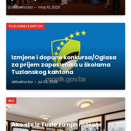
aktuelno.ba
maj 10, 2023
TUZLANSKI KANTON
Izmjene i dopune konkursa/Oglasa
za prijem zaposlenika u školama
Tuzlanskog kantona
aktuelno.ba
jul 30, 2026
BIH
Ako ste iz Tuzle za njih morate