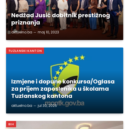
Nedžad Jusić dobitnik prestižnog
priznanja
aktuelno.ba
maj 10, 2023
TUZLANSKI KANTON
Izmjene i dopune konkursa/Oglasa
za prijem zaposlenika u školama
Tuzlanskog kantona
aktuelno.ba
jul 30, 2026
BIH