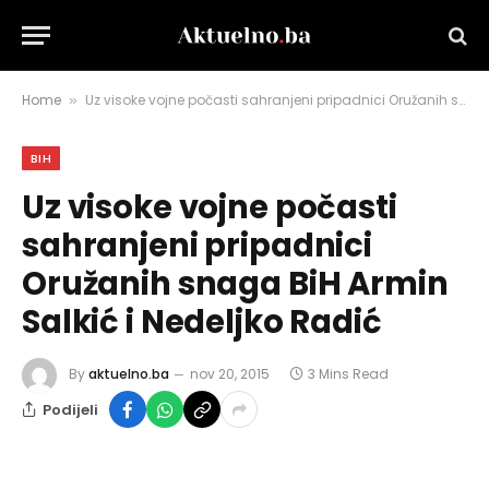
Home
Uz visoke vojne počasti sahranjeni pripadnici Oružanih snaga BiH Armin Salkić i Nedeljko Radić
»
BIH
Uz visoke vojne počasti
sahranjeni pripadnici
Oružanih snaga BiH Armin
Salkić i Nedeljko Radić
By
aktuelno.ba
nov 20, 2015
3 Mins Read
Podijeli