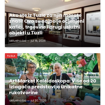
Ako ste iz Tuzle za njih morate
znati! Ovo su najbolje ocjenjeni
kafići, trgovine i drugi uslužni
objekti u Tuzli
aktuelno.ba
jul 16, 2026
TUZLA
Art Market Kaleidoskopa: Više od 20
izlagača predstavlja unikatne
rukotvorine
aktuelno.ba
jul 30, 2026