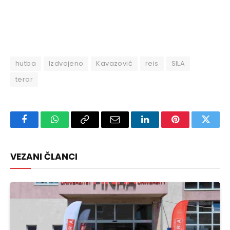
hutba
Izdvojeno
Kavazović
reis
SILA
teror
Facebook
WhatsApp
Copy
Email
LinkedIn
Pinterest
Twitte
Link
VEZANI ČLANCI