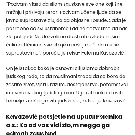
“Pozivam vlasti da silom zaustave sve one koji šire
mržnju i prizivaju teror. Pozivam učene ljude da se
javno suprostave zlu, da ga objasne i osude. Sada je
potrebno da svi ustanemo i da ne dozvolimo da nas
zlo pobijedi. Ne dozvolimo da strah ovlada našim
čulima. Učinimo sve što je u našoj moći da mu se
suprostavimo”, poručio je reisu-l-ulema Kavazović.
On je istakao kako je osnovni cilj Islama dobrobit
ljudskog roda, te da muslimani treba da se bore da
zaštite život, vjeru, razum, dostojanstvo, potomstvo i
imovinu svakog ljudskog bića. Ugroziti neki od ovih
temelja znači ugroziti ljudski rod, rekao je Kavazović.
Kavazović potsjetio na uputu Pslanika
a.s.: Ko od vas vidi zlo,m negga ga
odmah zaustavi