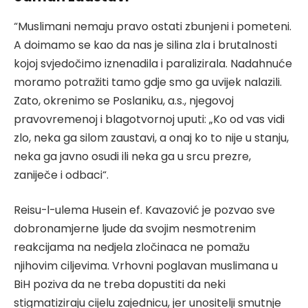
“Muslimani nemaju pravo ostati zbunjeni i pometeni.
A doimamo se kao da nas je silina zla i brutalnosti
kojoj svjedočimo iznenadila i paralizirala. Nadahnuće
moramo potražiti tamo gdje smo ga uvijek nalazili.
Zato, okrenimo se Poslaniku, a.s., njegovoj
pravovremenoj i blagotvornoj uputi: „Ko od vas vidi
zlo, neka ga silom zaustavi, a onaj ko to nije u stanju,
neka ga javno osudi ili neka ga u srcu prezre,
zaniječe i odbaci“.
Reisu-l-ulema Husein ef. Kavazović je pozvao sve
dobronamjerne ljude da svojim nesmotrenim
reakcijama na nedjela zločinaca ne pomažu
njihovim ciljevima. Vrhovni poglavan muslimana u
BiH poziva da ne treba dopustiti da neki
stigmatiziraju cijelu zajednicu, jer unositelji smutnje