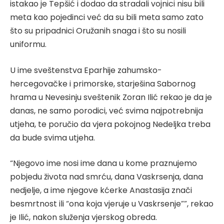
istakao je Tepšić i dodao da stradali vojnici nisu bili
meta kao pojedinci već da su bili meta samo zato
što su pripadnici Oružanih snaga i što su nosili
uniformu.
U ime sveštenstva Eparhije zahumsko-
hercegovačke i primorske, starješina Sabornog
hrama u Nevesinju sveštenik Zoran Ilić rekao je da je
danas, ne samo porodici, već svima najpotrebnija
utjeha, te poručio da vjera pokojnog Nedeljka treba
da bude svima utjeha.
“Njegovo ime nosi ime dana u kome praznujemo
pobjedu života nad smrću, dana Vaskrsenja, dana
nedjelje, a ime njegove kćerke Anastasija znači
besmrtnost ili “ona koja vjeruje u Vaskrsenje””, rekao
je Ilić, nakon služenja vjerskog obreda.