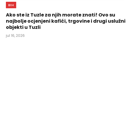
BIH
Ako ste iz Tuzle za njih morate znati! Ovo su
najbolje ocjenjeni kafići, trgovine i drugi uslužni
objekti u Tuzli
jul 16, 2026