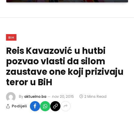
BIH
Reis Kavazović u hutbi
pozvao vlasti da silom
zaustave one koji prizivaju
teror u BiH
By
aktuelno.ba
nov 20, 2015
2 Mins Read
Podijeli