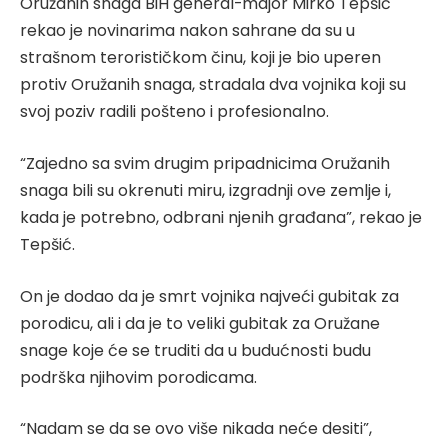
Oružanih snaga BiH general-major Mirko Tepšić
rekao je novinarima nakon sahrane da su u
strašnom terorističkom činu, koji je bio uperen
protiv Oružanih snaga, stradala dva vojnika koji su
svoj poziv radili pošteno i profesionalno.
“Zajedno sa svim drugim pripadnicima Oružanih
snaga bili su okrenuti miru, izgradnji ove zemlje i,
kada je potrebno, odbrani njenih građana”, rekao je
Tepšić.
On je dodao da je smrt vojnika najveći gubitak za
porodicu, ali i da je to veliki gubitak za Oružane
snage koje će se truditi da u budućnosti budu
podrška njihovim porodicama.
“Nadam se da se ovo više nikada neće desiti”,