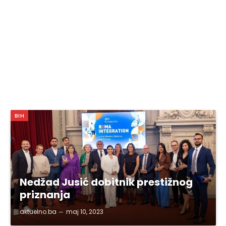
BIH
Nedžad Jusić dobitnik prestižnog
priznanja
aktuelno.ba
maj 10, 2023