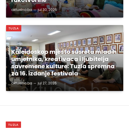
aktuelno.ba
jul 30, 2026
TUZLA
Kaleidoskop mjesto susreta mladih
umjetnika, kreativaca i ljubitelja
savremene kulture: Tuzla spremna
za 16. izdanje festivala
aktuelno.ba
jul 27, 2026
TUZLA