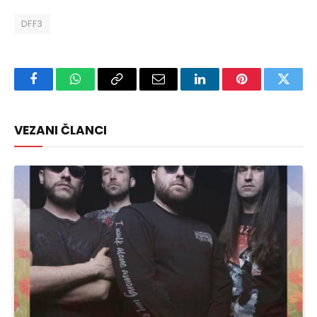
DFF3
Facebook
WhatsApp
Copy
Email
LinkedIn
Pinterest
Twitte
Link
VEZANI ČLANCI