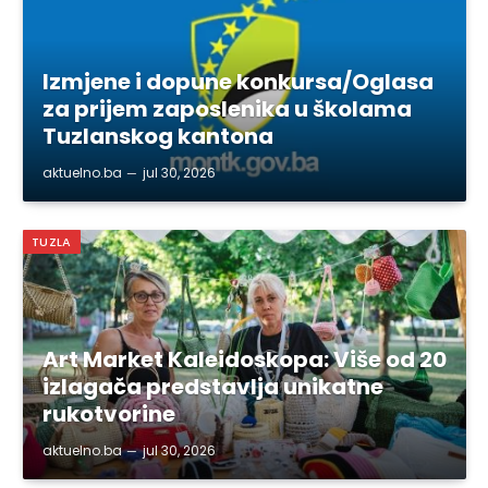
Izmjene i dopune konkursa/Oglasa
za prijem zaposlenika u školama
Tuzlanskog kantona
aktuelno.ba
jul 30, 2026
TUZLA
Art Market Kaleidoskopa: Više od 20
izlagača predstavlja unikatne
rukotvorine
aktuelno.ba
jul 30, 2026