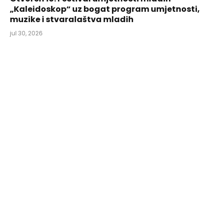
„Kaleidoskop“ uz bogat program umjetnosti,
muzike i stvaralaštva mladih
jul 30, 2026