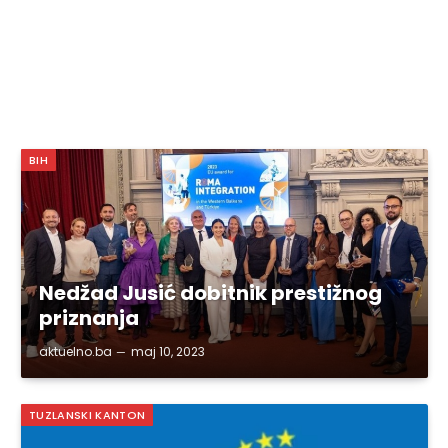
BIH
Nedžad Jusić dobitnik prestižnog
priznanja
aktuelno.ba
maj 10, 2023
TUZLANSKI KANTON