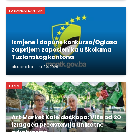
TUZLANSKI KANTON
Izmjene i dopune konkursa/Oglasa
za prijem zaposlenika u školama
Tuzlanskog kantona
aktuelno.ba
jul 30, 2026
TUZLA
Art Market Kaleidoskopa: Više od 20
izlagača predstavlja unikatne
rukotvorine