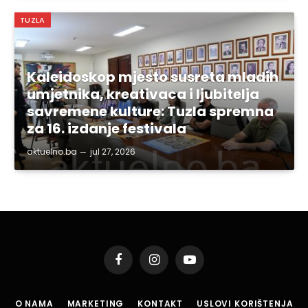
TUZLA
Kaleidoskop mjesto susreta mladih
umjetnika, kreativaca i ljubitelja
savremene kulture: Tuzla spremna
za 16. izdanje festivala
aktuelno.ba
jul 27, 2026
Facebook
Instagram
YouTube
O NAMA
MARKETING
KONTAKT
USLOVI KORIŠTENJA