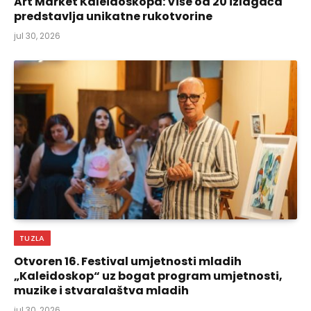
Art Market Kaleidoskopa: Više od 20 izlagača
predstavlja unikatne rukotvorine
jul 30, 2026
TUZLA
Otvoren 16. Festival umjetnosti mladih
„Kaleidoskop“ uz bogat program umjetnosti,
muzike i stvaralaštva mladih
jul 30, 2026