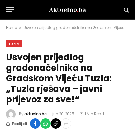
Home
Usvojen prijedlog gradonačelnika na Gradskom Vijeću Tuzla: „Tuzla rješava – javni prijevoz za sve!“
»
TUZLA
Usvojen prijedlog
gradonačelnika na
Gradskom Vijeću Tuzla:
„Tuzla rješava – javni
prijevoz za sve!“
By
aktuelno.ba
jun 20, 2025
1 Min Read
Podijeli