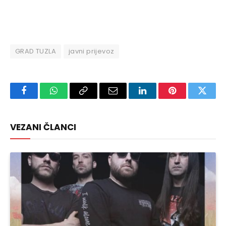
GRAD TUZLA
javni prijevoz
Facebook
WhatsApp
Copy
Email
LinkedIn
Pinterest
Twitte
Link
VEZANI ČLANCI