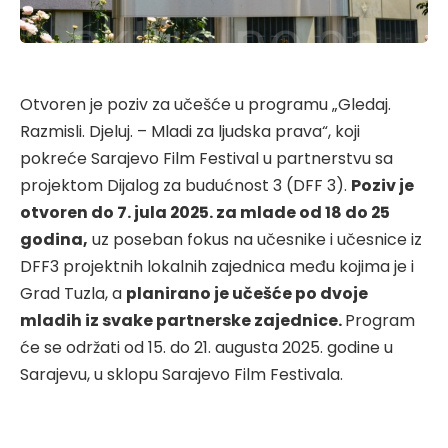
Otvoren je poziv za učešće u programu „Gledaj.
Razmisli. Djeluj. – Mladi za ljudska prava“, koji
pokreće Sarajevo Film Festival u partnerstvu sa
projektom Dijalog za budućnost 3 (DFF 3).
Poziv je
otvoren do 7. jula 2025. za mlade od 18 do 25
godina
,
uz poseban fokus na učesnike i učesnice iz
DFF3 projektnih lokalnih zajednica među kojima je i
Grad Tuzla, a
p
lanirano je učešće po dvoje
mladih iz svake partnerske zajednice
.
Program
će se održati od 15. do 21. augusta 2025. godine u
Sarajevu, u sklopu Sarajevo Film Festivala.