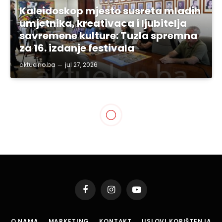
Kaleidoskop mjesto susreta mladih
umjetnika, kreativaca i ljubitelja
savremene kulture: Tuzla spremna
za 16. izdanje festivala
aktuelno.ba
jul 27, 2026
BIH
Farmaceutski lobiji u
panici, premijer Gutić
istrajan, pogledajte zašto!
By
aktuelno.ba
nov 19, 2015
1 Min Read