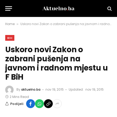
Home
Uskoro novi Zakon o zabrani pušenja na javnom i radnom mjestu u F BiH
»
BIH
Uskoro novi Zakon o
zabrani pušenja na
javnom i radnom mjestu u
F BiH
By
aktuelno.ba
nov 19, 2015
Updated:
nov 19, 2015
2 Mins Read
Podijeli