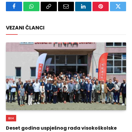
Facebook
WhatsApp
Copy
Email
LinkedIn
Pinterest
Twitte
Link
VEZANI ČLANCI
BIH
Deset godina uspješnog rada visokoškolske