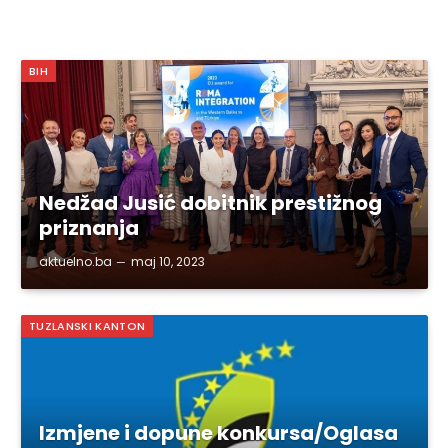
BIH
Nedžad Jusić dobitnik prestižnog
priznanja
aktuelno.ba
maj 10, 2023
TUZLANSKI KANTON
Izmjene i dopune konkursa/Oglasa