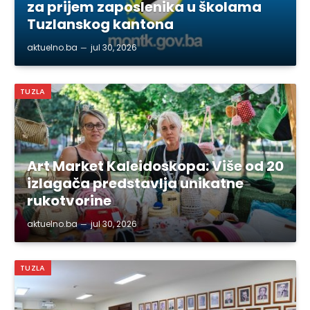
za prijem zaposlenika u školama
Tuzlanskog kantona
aktuelno.ba
jul 30, 2026
TUZLA
Art Market Kaleidoskopa: Više od 20
izlagača predstavlja unikatne
rukotvorine
aktuelno.ba
jul 30, 2026
TUZLA