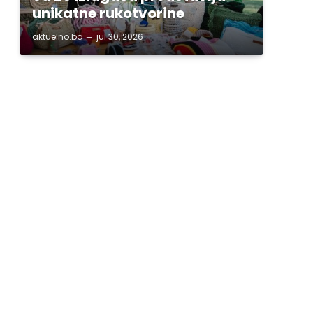
unikatne rukotvorine
aktuelno.ba
jul 30, 2026