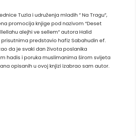
ednice Tuzla i udruženja mladih ” Na Tragu”,
ičena promocija knjige pod nazivom “Deset
lellahu alejhi ve sellem” autora Halid
 prisutnima predstavio hafiz Sabahudin ef.
ao da je svaki dan života poslanika
em hadis i poruka muslimanima širom svijeta
dana opisanih u ovoj knjizi izabrao sam autor.