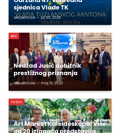
sjednica Vlade TK
aktuelno.ba
jul 30, 2026
BIH
Nedžad Jusić dobitnik
prestižnog priznanja
aktuelno.ba
maj 10, 2023
TUZLA
Art Market Kaleidoskopa: Više
od 20 izlagača predstavlja