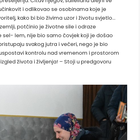
seljenja. Čitav njegov, sallellahu alejhi ve
 učinkovit i odlikovao se osobinama koje je
itelj, kako bi bio živima uzor i životu svjetlo…
emlji, potčinio je životne sile i odraze
sel- lem, nije bio samo čovjek koji je došao
pristupaju svakog jutra i večeri, nego je bio
da uspostavi kontrolu nad vremenom i prostorom
 izgled života i življenja! – Stoji u predgovoru