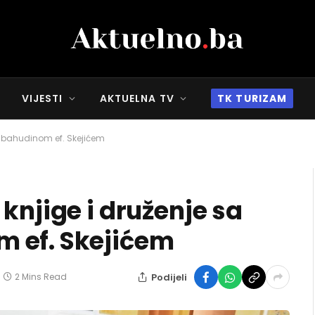
VIJESTI
AKTUELNA TV
TK TURIZAM
Sabahudinom ef. Skejićem
knjige i druženje sa
 ef. Skejićem
Podijeli
2 Mins Read