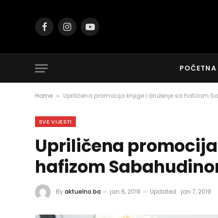
Facebook
Instagram
YouTube
POČETNA
Home
Upriličena promocija knjige i druženje sa hafizom 
»
SVE VIJESTI
Upriličena promocija 
hafizom Sabahudinom
By
aktuelno.ba
jan 6, 2019
Updated:
jan 7, 2019