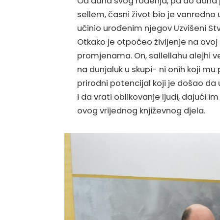
Od dana svog rođenja, pa do dana pre
sellem, časni život bio je vanredno
učinio urođenim njegov Uzvišeni Stvor
Otkako je otpočeo življenje na ovoj z
promjenama. On, sallellahu alejhi ve 
na dunjaluk u skupi- ni onih koji mu 
prirodni potencijal koji je došao 
i da vrati oblikovanje ljudi, dajući im
ovog vrijednog književnog djela.