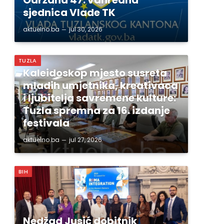
sjednica Vlade TK
aktuelno.ba
jul 30, 2026
TUZLA
Kaleidoskop mjesto susreta
mladih umjetnika, kreativaca
i ljubitelja savremene kulture:
Tuzla spremna za 16. izdanje
festivala
aktuelno.ba
jul 27, 2026
BIH
Nedžad Jusić dobitnik