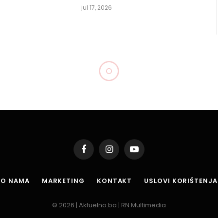
jul 17, 2026
anevarac” Tuzla: In
ić Hamza
Podijeli