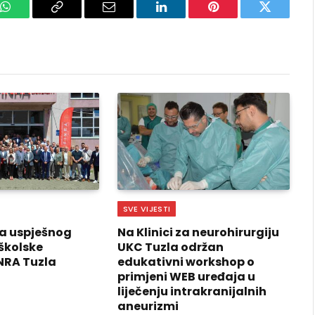
k
WhatsApp
Copy
Email
LinkedIn
Pinterest
Twitter
Link
SVE VIJESTI
a uspješnog
Na Klinici za neurohirurgiju
školske
UKC Tuzla održan
NRA Tuzla
edukativni workshop o
primjeni WEB uređaja u
liječenju intrakranijalnih
aneurizmi