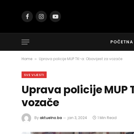
Facebook
Instagram
YouTube
POČETNA
Home
Uprava policije MUP TK-a: Obavijest za vozače
»
SVE VIJESTI
Uprava policije MUP 
vozače
By
aktuelno.ba
jan 3, 2024
1 Min Read