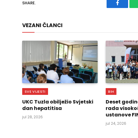
SHARE.
Faceboo
VEZANI ČLANCI
SVE VIJESTI
BIH
UKC Tuzla obilježio Svjetski
Deset godin
dan hepatitisa
rada visoko
ustanove FI
jul 28, 2026
jul 24, 2026