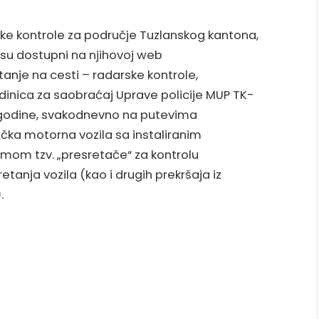
ke kontrole za područje Tuzlanskog kantona,
i su dostupni na njihovoj web
tanje na cesti – radarske kontrole,
nica za saobraćaj Uprave policije MUP TK-
.godine, svakodnevno na putevima
ička motorna vozila sa instaliranim
mom tzv. „presretače“ za kontrolu
tanja vozila (kao i drugih prekršaja iz
.