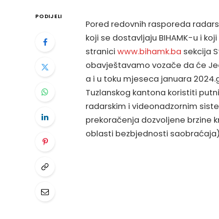
PODIJELI
Pored redovnih rasporeda radars
koji se dostavljaju BIHAMK-u i koj
stranici
www.bihamk.ba
sekcija S
obavještavamo vozače da će Jedi
a i u toku mjeseca januara 2024
Tuzlanskog kantona koristiti putn
radarskim i videonadzornim siste
prekoračenja dozvoljene brzine kre
oblasti bezbjednosti saobraćaja)