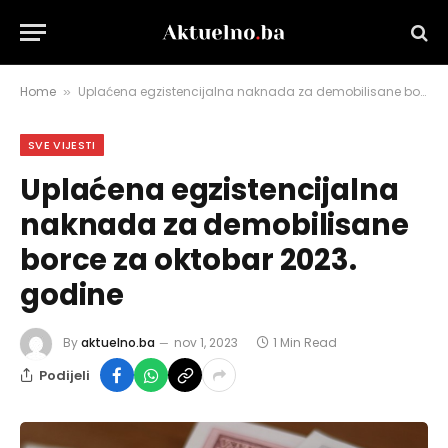
Home
Uplaćena egzistencijalna naknada za demobilisane borce za oktobar 2023. godine
»
SVE VIJESTI
Uplaćena egzistencijalna
naknada za demobilisane
borce za oktobar 2023.
godine
By
aktuelno.ba
nov 1, 2023
1 Min Read
Podijeli