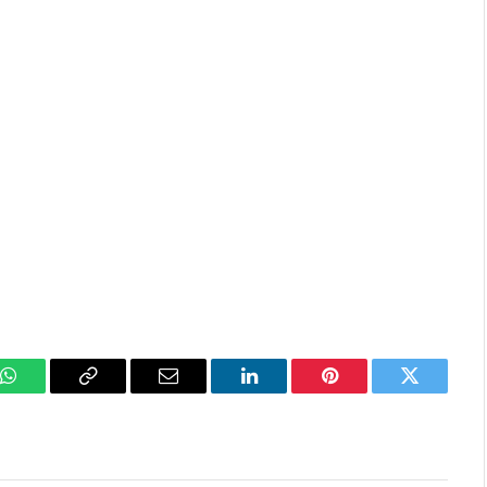
k
WhatsApp
Copy
Email
LinkedIn
Pinterest
Twitter
Link