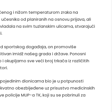
aćenog i nižom temperaturom zraka na
česnika od planiranih na osnovu prijava, ali
 vladala na svim tuzlanskim ulicama, stvarajući
i.
 od sportskog događaja, on promoviše
zitivan imidž našeg grada i države. Ponosni
 okupljamo sve veći broj trkača iz različitih
tori.
 pojedinim dionicama bio je u potpunosti
dekvatno obezbijeđene uz prisustvo medicinskih
e policije MUP-a TK, koji su se pobrinuli za