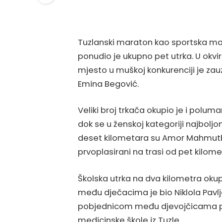
Tuzlanski maraton kao sportska mani
ponudio je ukupno pet utrka. U okvi
mjesto u muškoj konkurenciji je zauz
Emina Begović.
Veliki broj trkača okupio je i polumar
dok se u ženskoj kategoriji najboljo
deset kilometara su Amor Mahmutbe
prvoplasirani na trasi od pet kilome
Školska utrka na dva kilometra okupi
među dječacima je bio Niklola Pavlja
pobjednicom među djevojčicama pr
medicinske škole iz Tuzle.