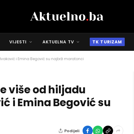
VIJESTI
AKTUELNA TV
TK TURIZAM
a Ivaković i Emina Begović su najbrži maratonci
e više od hiljadu
ić i Emina Begović su
Podijeli