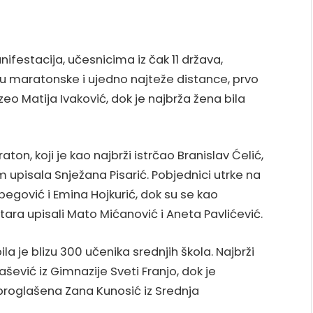
festacija, učesnicima iz čak 11 država,
ru maratonske i ujedno najteže distance, prvo
eo Matija Ivaković, dok je najbrža žena bila
aton, koji je kao najbrži istrčao Branislav Ćelić,
m upisala Snježana Pisarić. Pobjednici utrke na
gović i Emina Hojkurić, dok su se kao
tara upisali Mato Mićanović i Aneta Pavlićević.
la je blizu 300 učenika srednjih škola. Najbrži
šević iz Gimnazije Sveti Franjo, dok je
oglašena Zana Kunosić iz Srednja