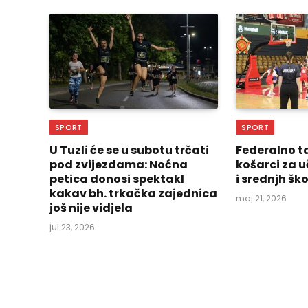
SPORT
SPORT
U Tuzli će se u subotu trčati
Federalno t
pod zvijezdama: Noćna
košarci za 
petica donosi spektakl
i srednjh šk
kakav bh. trkačka zajednica
maj 21, 2026
još nije vidjela
jul 23, 2026