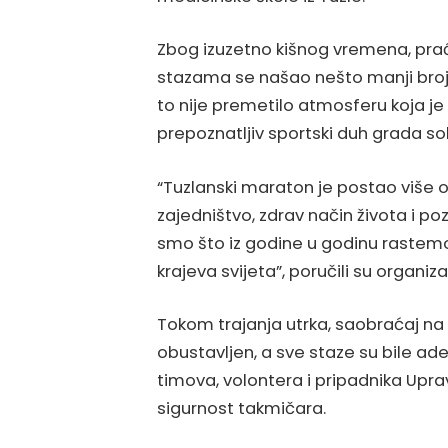
Zbog izuzetno kišnog vremena, pr
stazama se našao nešto manji broj u
to nije premetilo atmosferu koja je
prepoznatljiv sportski duh grada sol
“Tuzlanski maraton je postao više
zajedništvo, zdrav način života i po
smo što iz godine u godinu rastemo i
krajeva svijeta”, poručili su organiza
Tokom trajanja utrka, saobraćaj na
obustavljen, a sve staze su bile a
timova, volontera i pripadnika Uprav
sigurnost takmičara.