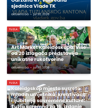
sjednica Vlade TK
aktuelno.ba
jul 30, 2026
TUZLA
Art Market Kaleidoskopa: Više
od 20 izlagača predstavlja
unikatne rukotvorine
aktuelno.ba
jul 30, 2026
TUZLA
Kaleidoskop mjesto susreta
mladih umjetnika, kreativaca
i ljubitelja savremene kulture:
Tuzla spremna za 16. izdanje