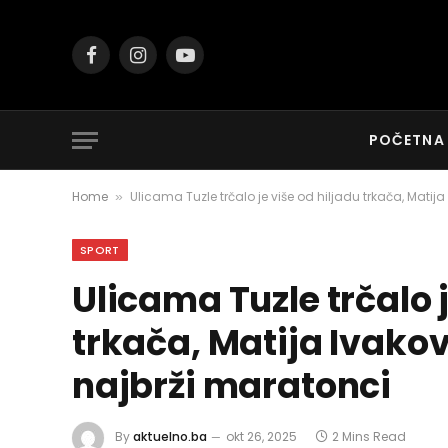
Facebook
Instagram
YouTube
POČETNA
Home
Ulicama Tuzle trčalo je više od hiljadu trkača, Matij
»
SPORT
Ulicama Tuzle trčalo j
trkača, Matija Ivakov
najbrži maratonci
By
aktuelno.ba
okt 26, 2025
2 Mins Read