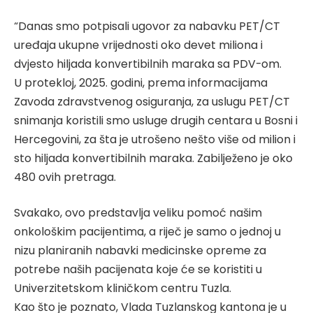
“Danas smo potpisali ugovor za nabavku PET/CT
uređaja ukupne vrijednosti oko devet miliona i
dvjesto hiljada konvertibilnih maraka sa PDV-om.
U protekloj, 2025. godini, prema informacijama
Zavoda zdravstvenog osiguranja, za uslugu PET/CT
snimanja koristili smo usluge drugih centara u Bosni i
Hercegovini, za šta je utrošeno nešto više od milion i
sto hiljada konvertibilnih maraka. Zabilježeno je oko
480 ovih pretraga.
Svakako, ovo predstavlja veliku pomoć našim
onkološkim pacijentima, a riječ je samo o jednoj u
nizu planiranih nabavki medicinske opreme za
potrebe naših pacijenata koje će se koristiti u
Univerzitetskom kliničkom centru Tuzla.
Kao što je poznato, Vlada Tuzlanskog kantona je u