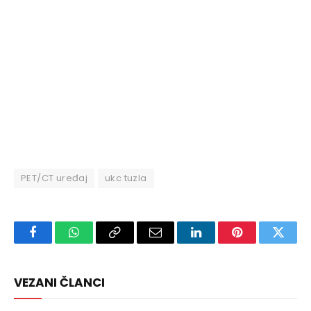
PET/CT uređaj
ukc tuzla
Facebook
WhatsApp
Copy
Email
LinkedIn
Pinterest
Twitte
Link
VEZANI ČLANCI