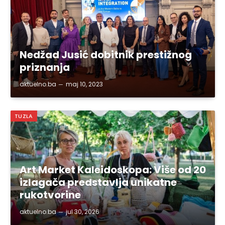
Nedžad Jusić dobitnik prestižnog
priznanja
aktuelno.ba
maj 10, 2023
TUZLA
Art Market Kaleidoskopa: Više od 20
izlagača predstavlja unikatne
rukotvorine
aktuelno.ba
jul 30, 2026