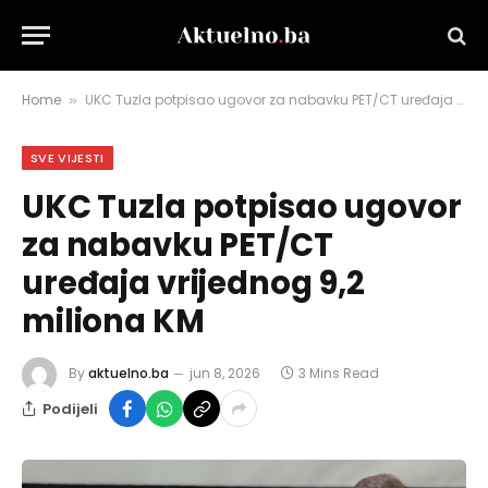
Home
UKC Tuzla potpisao ugovor za nabavku PET/CT uređaja vrijednog 9,2 miliona KM
»
SVE VIJESTI
UKC Tuzla potpisao ugovor
za nabavku PET/CT
uređaja vrijednog 9,2
miliona KM
By
aktuelno.ba
jun 8, 2026
3 Mins Read
Podijeli