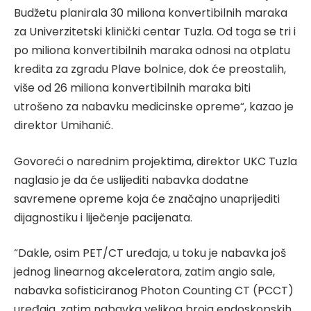
Budžetu planirala 30 miliona konvertibilnih maraka
za Univerzitetski klinički centar Tuzla. Od toga se tri i
po miliona konvertibilnih maraka odnosi na otplatu
kredita za zgradu Plave bolnice, dok će preostalih,
više od 26 miliona konvertibilnih maraka biti
utrošeno za nabavku medicinske opreme“, kazao je
direktor Umihanić.
Govoreći o narednim projektima, direktor UKC Tuzla
naglasio je da će uslijediti nabavka dodatne
savremene opreme koja će značajno unaprijediti
dijagnostiku i liječenje pacijenata.
“Dakle, osim PET/CT uređaja, u toku je nabavka još
jednog linearnog akceleratora, zatim angio sale,
nabavka sofisticiranog Photon Counting CT (PCCT)
uređaja, zatim nabavka velikog broja endoskopskih