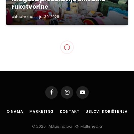
rukotvorine
aktuelno.ba
jul 30, 2026
GRAD TUZLA
Premijer Nikšić i ministar
Lakić razgovarali s
gradonačelnikom
Lugavićem o ključnim
projektima za Tuzlu
By
aktuelno.ba
feb 15, 2024
2 Mins Read