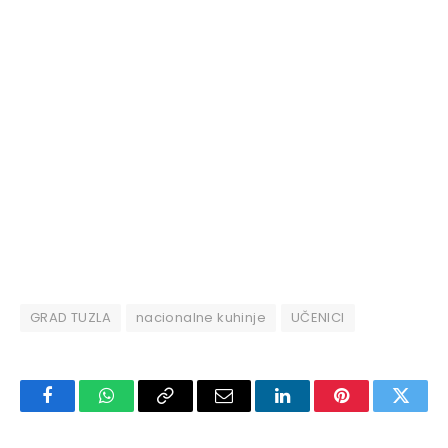
GRAD TUZLA
nacionalne kuhinje
UČENICI
Facebook
WhatsApp
Copy
Email
LinkedIn
Pinterest
Twitte
Link