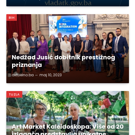
BIH
Nedžad Jusić dobitnik prestižnog
priznanja
aktuelno.ba
maj 10, 2023
TUZLA
Art Market Kaleidoskopa: Više od 20
izlagača predstavlja unikatne