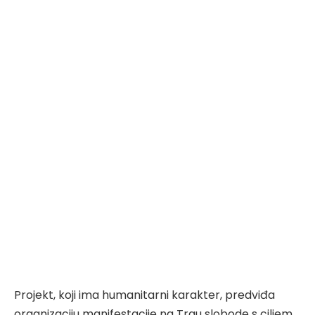
Projekt, koji ima humanitarni karakter, predviđa
organizaciju manifestacije na Trgu slobode s ciljem