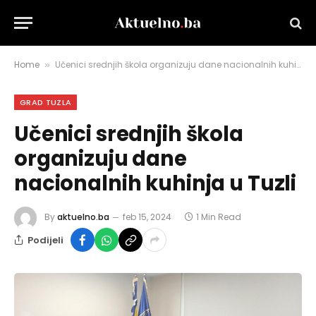
Home
Učenici srednjih škola organizuju dane nacionalnih kuhinja u Tuzli
»
GRAD TUZLA
Učenici srednjih škola
organizuju dane
nacionalnih kuhinja u Tuzli
By
aktuelno.ba
feb 15, 2024
1 Min Read
Podijeli