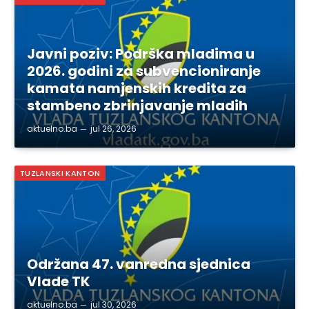
Javni poziv: Podrška mladima u
2026. godini za subvencioniranje
kamata namjenskih kredita za
stambeno zbrinjavanje mladih
aktuelno.ba
jul 26, 2026
TUZLANSKI KANTON
Održana 47. vanredna sjednica
Vlade TK
aktuelno.ba
jul 30, 2026