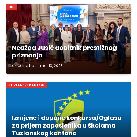
BIH
Nedžad Jusić dobitnik prestižnog
priznanja
aktuelno.ba
maj 10, 2023
TUZLANSKI KANTON
Izmjene i dopune konkursa/Oglasa
za prijem zaposlenika u školama
Tuzlanskog kantona