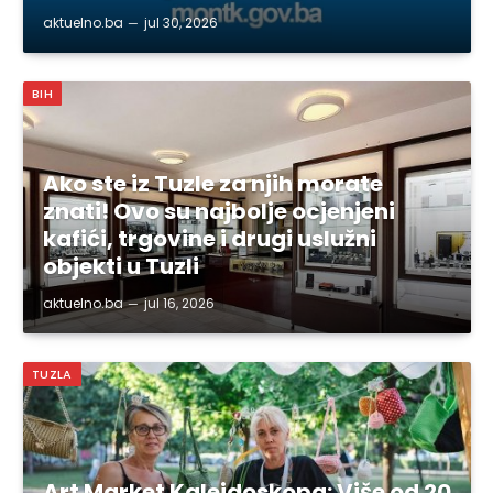
aktuelno.ba
jul 30, 2026
BIH
Ako ste iz Tuzle za njih morate
znati! Ovo su najbolje ocjenjeni
kafići, trgovine i drugi uslužni
objekti u Tuzli
aktuelno.ba
jul 16, 2026
TUZLA
Art Market Kaleidoskopa: Više od 20