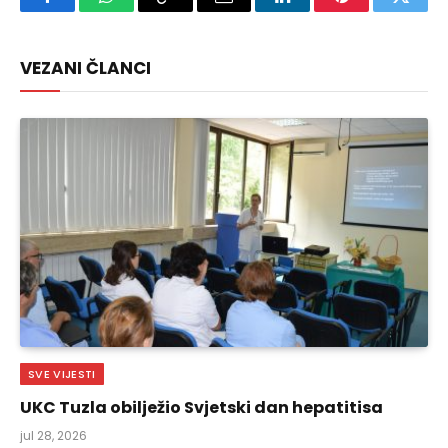
Facebook
WhatsApp
Copy
Email
LinkedIn
Pinterest
Twitte
Link
VEZANI ČLANCI
SVE VIJESTI
UKC Tuzla obilježio Svjetski dan hepatitisa
jul 28, 2026