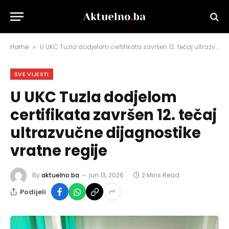
Home
U UKC Tuzla dodjelom certifikata završen 12. tečaj ultrazvučne dijagnostike vratne regije
»
SVE VIJESTI
U UKC Tuzla dodjelom
certifikata završen 12. tečaj
ultrazvučne dijagnostike
vratne regije
By
aktuelno.ba
jun 13, 2026
2 Mins Read
Podijeli