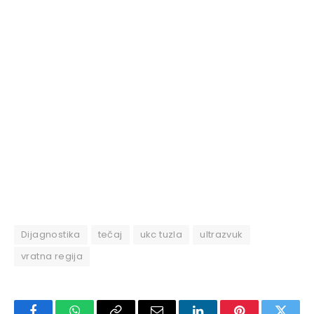
Dijagnostika
tečaj
ukc tuzla
ultrazvuk
vratna regija