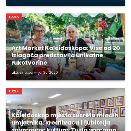
TUZLA
Art Market Kaleidoskopa: Više od 20
izlagača predstavlja unikatne
rukotvorine
aktuelno.ba
jul 30, 2026
TUZLA
Kaleidoskop mjesto susreta mladih
umjetnika, kreativaca i ljubitelja
savremene kulture: Tuzla spremna