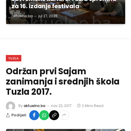
za 16. izdanje festivala
aktuelno.ba
jul 27, 2026
TUZLA
Održan prvi Sajam
zanimanja i srednjih škola
Tuzla 2017.
By
aktuelno.ba
nov 23, 2017
2 Mins Read
Podijeli