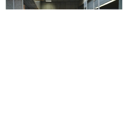
Danas je u tuzlanskom SKPC Mejdan održan prvi
Sajam zanimanja i srednjih škola Tuzla 2017.
Pokrovitelj manifestacije je Grad Tuzla, a
organizator Udruženje za socijalni, kulturni i kreativni
razvoj Zora, Zenica. Sajam zanimanja i srednjih škola
je, na jednom mjestu, okupio srednje škole iz Tuzle,
kako bi se zanimanja i škole, mogle predstaviti