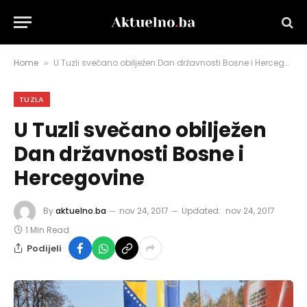
Home
U Tuzli svečano obilježen Dan državnosti Bosne i Hercegovine
»
TUZLA
U Tuzli svečano obilježen
Dan državnosti Bosne i
Hercegovine
By
aktuelno.ba
nov 24, 2017
Updated:
nov 24, 2017
1 Min Read
Podijeli