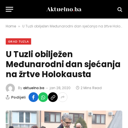
Home
U Tuzli obilježen Međunarodni dan sjećanja na žrtve Holokausta
»
GRAD TUZLA
U Tuzli obilježen
Međunarodni dan sjećanja
na žrtve Holokausta
By
aktuelno.ba
jan 28, 2020
2 Mins Read
Podijeli