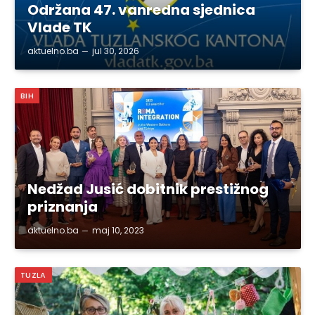
Održana 47. vanredna sjednica
Vlade TK
aktuelno.ba
jul 30, 2026
BIH
Nedžad Jusić dobitnik prestižnog
priznanja
aktuelno.ba
maj 10, 2023
TUZLA