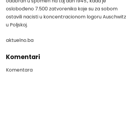
odabran u spomen na taj dan 1945., kada je
oslobođeno 7.500 zatvorenika koje su za sobom
ostavili nacisti u koncentracionom logoru Auschwitz
u Poljskoj.
aktuelno.ba
Komentari
Komentara