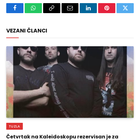
Facebook
WhatsApp
Copy
Email
LinkedIn
Pinterest
Twitte
Link
VEZANI ČLANCI
TUZLA
Četvrtak na Kaleidoskopu rezervisan je za