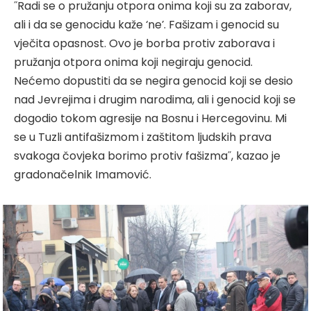
˝Radi se o pružanju otpora onima koji su za zaborav,
ali i da se genocidu kaže ‘ne’. Fašizam i genocid su
vječita opasnost. Ovo je borba protiv zaborava i
pružanja otpora onima koji negiraju genocid.
Nećemo dopustiti da se negira genocid koji se desio
nad Jevrejima i drugim narodima, ali i genocid koji se
dogodio tokom agresije na Bosnu i Hercegovinu. Mi
se u Tuzli antifašizmom i zaštitom ljudskih prava
svakoga čovjeka borimo protiv fašizma˝, kazao je
gradonačelnik Imamović.