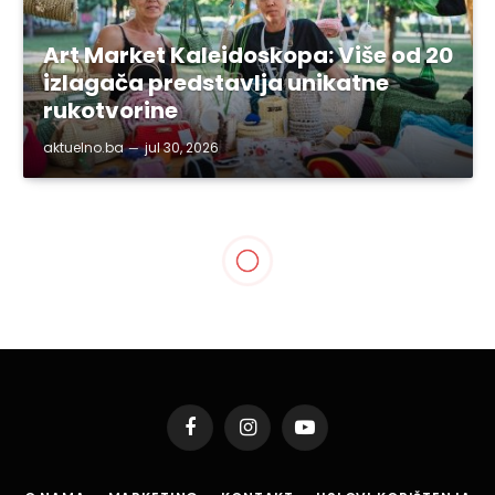
Art Market Kaleidoskopa: Više od 20
izlagača predstavlja unikatne
rukotvorine
aktuelno.ba
jul 30, 2026
BIH
Tehnograd company
srebrni sponzor
Prijateljskog takmičenja
Specijalne olimpijade