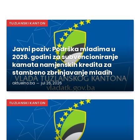
TUZLANSKI KANTON
Javni poziv: Podrška mladima u
2026. godini za subvencioniranje
kamata namjenskih kredita za
stambeno zbrinjavanje mladih
aktuelno.ba
jul 26, 2026
TUZLANSKI KANTON