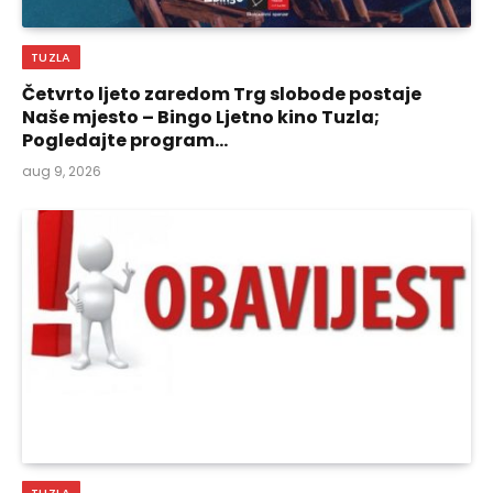
TUZLA
Četvrto ljeto zaredom Trg slobode postaje
Naše mjesto – Bingo Ljetno kino Tuzla;
Pogledajte program…
aug 9, 2026
TUZLA