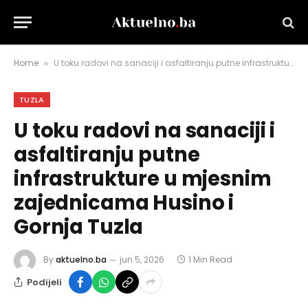
Home
U toku radovi na sanaciji i asfaltiranju putne infrastrukture u mjesnim zajednicama Husino i Gornja Tuzla
»
TUZLA
U toku radovi na sanaciji i
asfaltiranju putne
infrastrukture u mjesnim
zajednicama Husino i
Gornja Tuzla
By
aktuelno.ba
jun 5, 2026
1 Min Read
Podijeli