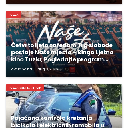
TUZLA
Četvrto ljeto zaredom Trg slobode
postaje Naše mjesto – Bingo Ljetno
kino Tuzla; Pogledajte program…
aktuelno.ba
aug 9, 2026
TUZLANSKI KANTON
Pojačana kontrola kretanja
bicikala i električnih romobila u