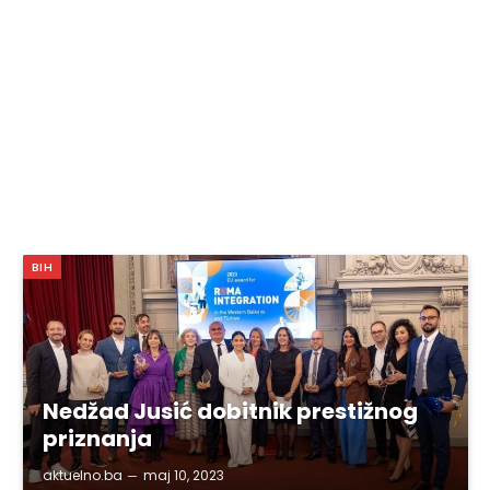
BIH
Nedžad Jusić dobitnik prestižnog
priznanja
aktuelno.ba
maj 10, 2023