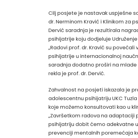
Cilj posjete je nastavak uspješne 
dr. Nerminom Kravić i Klinikom za psi
Dervić saradnja je rezultirala nagra
psihijatrije koju dodjeluje Udruženje 
„Radovi prof. dr. Kravić su povećal
psihijatrije u internacionalnoj nauč
saradnja dodatno proširi na mlade k
rekla je prof. dr. Dervić.
Zahvalnost na posjeti iskazala je pro
adolescentnu psihijatriju UKC Tuzla 
koje možemo konsultovati kao u kli
„Završetkom radova na adaptaciji p
psihijatriju dobit ćemo adekvatne usl
prevenciji mentalnih poremećaja k