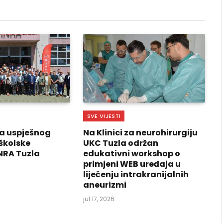
SVE VIJESTI
a uspješnog
Na Klinici za neurohirurgiju
školske
UKC Tuzla održan
NRA Tuzla
edukativni workshop o
primjeni WEB uređaja u
liječenju intrakranijalnih
aneurizmi
jul 17, 2026