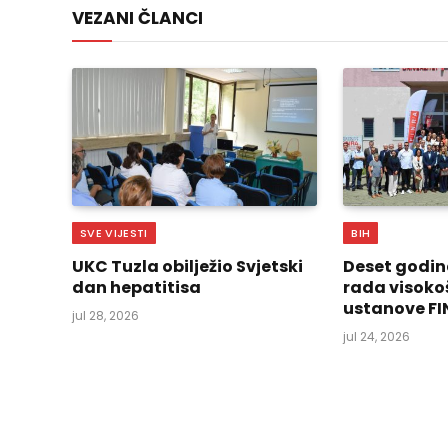
VEZANI ČLANCI
SVE VIJESTI
BIH
UKC Tuzla obilježio Svjetski
Deset godin
dan hepatitisa
rada visoko
ustanove FI
jul 28, 2026
jul 24, 2026