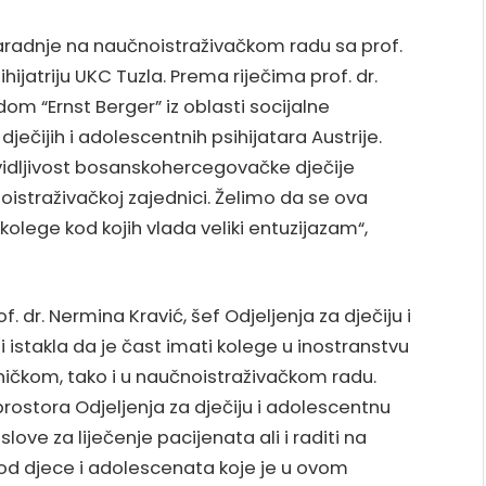
saradnje na naučnoistraživačkom radu sa prof.
hijatriju UKC Tuzla. Prema riječima prof. dr.
dom “Ernst Berger” iz oblasti socijalne
dječijih i adolescentnih psihijatara Austrije.
i vidljivost bosanskohercegovačke dječije
noistraživačkoj zajednici. Želimo da se ova
olege kod kojih vlada veliki entuzijazam“,
f. dr. Nermina Kravić, šef Odjeljenja za dječiju i
i istakla da je čast imati kolege u inostranstvu
ničkom, tako i u naučnoistraživačkom radu.
rostora Odjeljenja za dječiju i adolescentnu
ove za liječenje pacijenata ali i raditi na
od djece i adolescenata koje je u ovom