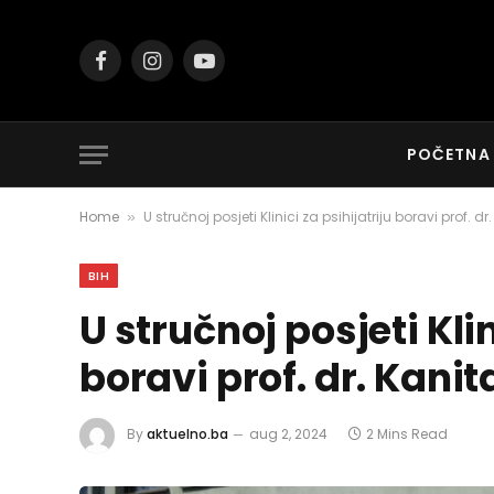
Facebook
Instagram
YouTube
POČETNA
Home
U stručnoj posjeti Klinici za psihijatriju boravi prof. dr
»
BIH
U stručnoj posjeti Klin
boravi prof. dr. Kanit
By
aktuelno.ba
aug 2, 2024
2 Mins Read