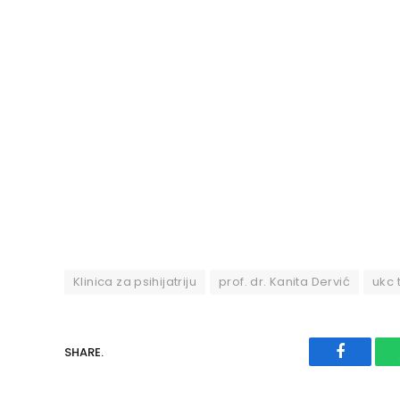
Klinica za psihijatriju
prof. dr. Kanita Dervić
ukc 
SHARE.
Faceboo