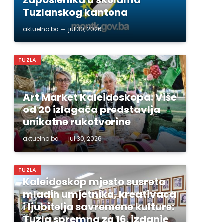
Tuzlanskog kantona
aktuelno.ba
jul 30, 2026
TUZLA
Art Market Kaleidoskopa: Više
od 20 izlagača predstavlja
unikatne rukotvorine
aktuelno.ba
jul 30, 2026
TUZLA
Kaleidoskop mjesto susreta
mladih umjetnika, kreativaca
i ljubitelja savremene kulture:
Tuzla spremna za 16. izdanje