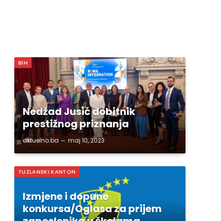
BIH
Nedžad Jusić dobitnik
prestižnog priznanja
aktuelno.ba
maj 10, 2023
TUZLANSKI KANTON
Izmjene i dopune
konkursa/Oglasa za prijem
zaposlenika u školama