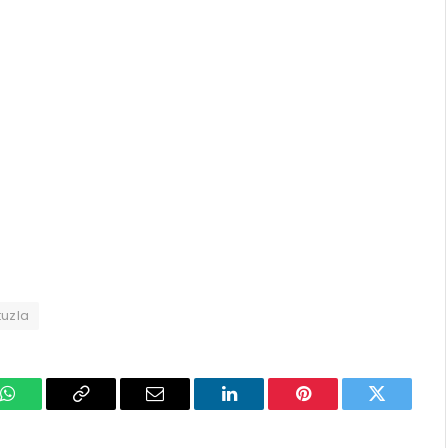
tuzla
k
WhatsApp
Copy
Email
LinkedIn
Pinterest
Twitter
Link