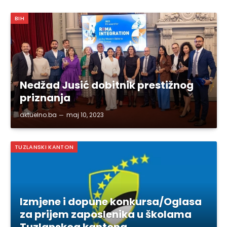
BIH
Nedžad Jusić dobitnik prestižnog
priznanja
aktuelno.ba
maj 10, 2023
TUZLANSKI KANTON
Izmjene i dopune konkursa/Oglasa
za prijem zaposlenika u školama
Tuzlanskog kantona