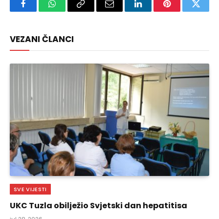
Facebook
WhatsApp
Copy
Email
LinkedIn
Pinterest
Twitte
Link
VEZANI ČLANCI
SVE VIJESTI
UKC Tuzla obilježio Svjetski dan hepatitisa