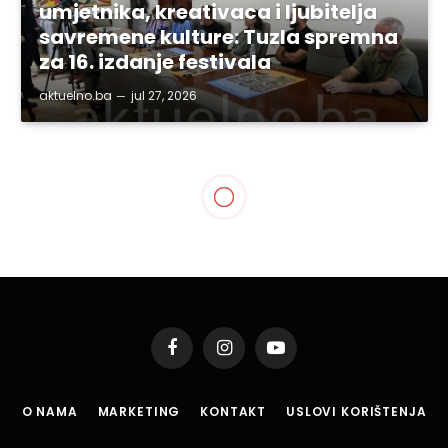
umjetnika, kreativaca i ljubitelja
savremene kulture: Tuzla spremna
za 16. izdanje festivala
aktuelno.ba
jul 27, 2026
TUZLA
Gradonačelnik Tuzle
ugostio ambasadoricu
Republike Češke u BiH
By
aktuelno.ba
maj 19, 2026
1 Min Read
Podijeli