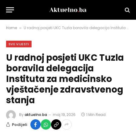
Home
U radnoj posjeti UKC Tuzla boravila delegacija Instituta za medicinsko vještačenje zdravstvenog stanja
»
SVE VIJESTI
U radnoj posjeti UKC Tuzla
boravila delegacija
Instituta za medicinsko
vještačenje zdravstvenog
stanja
By
aktuelno.ba
maj 19, 2026
1 Min Read
Podijeli