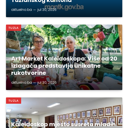
aktuelno.ba
jul 30, 2026
TUZLA
Art Market Kaleidoskopa: Više od 20
izlagača predstavlja unikatne
rukotvorine
aktuelno.ba
jul 30, 2026
TUZLA
Kaleidoskop mjesto susreta mladih