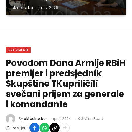
aktuelno.ba
jul 27, 2026
SVE VIJESTI
Povodom Dana Armije RBiH
premijer i predsjednik
Skupštine TKupriličili
svečani prijem za generale
i komandante
By
aktuelno.ba
apr 4, 2024
3 Mins Read
Podijeli