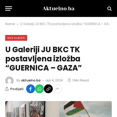
Home
U Galeriji JU BKC TK postavljena izložba “GUERNICA – GAZA”
»
SVE VIJESTI
U Galeriji JU BKC TK
postavljena izložba
“GUERNICA – GAZA”
By
aktuelno.ba
apr 4, 2024
1 Min Read
Podijeli