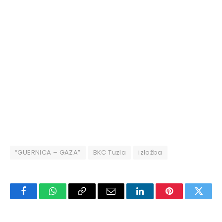
“GUERNICA – GAZA”
BKC Tuzla
izložba
Facebook
WhatsApp
Copy
Email
LinkedIn
Pinterest
Twitte
Link