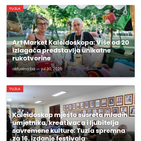
TUZLA
Art Market Kaleidoskopa: Više od 20
izlagača predstavlja unikatne
rukotvorine
aktuelno.ba
jul 30, 2026
TUZLA
Kaleidoskop mjesto susreta mladih
umjetnika, kreativaca i ljubitelja
savremene kulture: Tuzla spremna
za 16. izdanje festivala