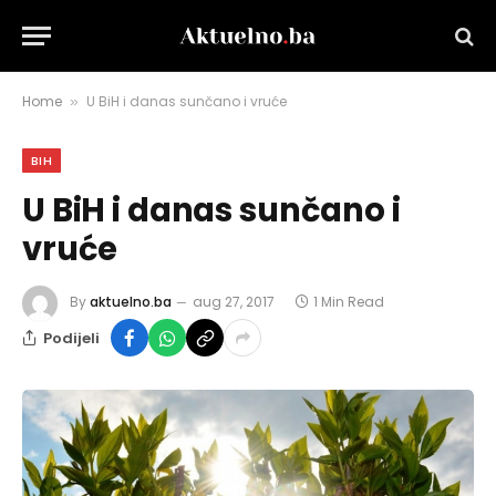
Home
U BiH i danas sunčano i vruće
»
BIH
U BiH i danas sunčano i
vruće
By
aktuelno.ba
aug 27, 2017
1 Min Read
Podijeli