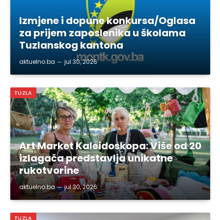
Izmjene i dopune konkursa/Oglasa
za prijem zaposlenika u školama
Tuzlanskog kantona
aktuelno.ba
jul 30, 2026
TUZLA
Art Market Kaleidoskopa: Više od 20
izlagača predstavlja unikatne
rukotvorine
aktuelno.ba
jul 30, 2026
TUZLA