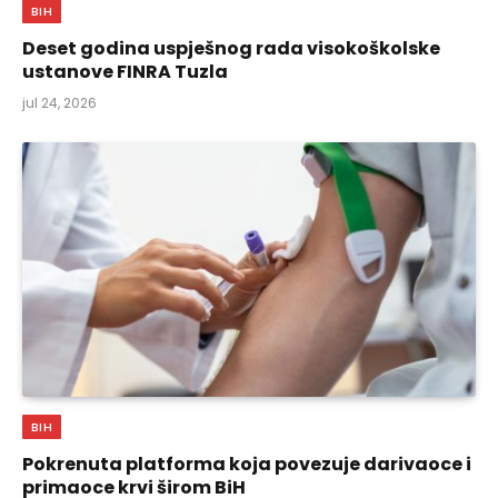
BIH
Deset godina uspješnog rada visokoškolske
ustanove FINRA Tuzla
jul 24, 2026
BIH
Pokrenuta platforma koja povezuje darivaoce i
primaoce krvi širom BiH