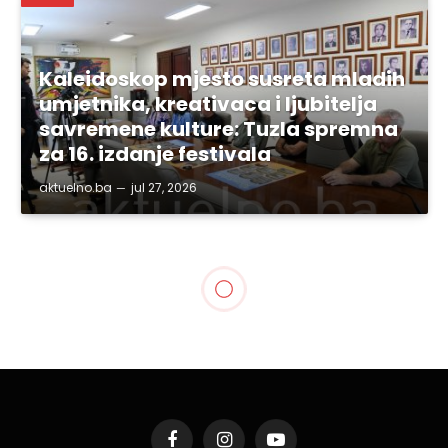
Kaleidoskop mjesto susreta mladih
umjetnika, kreativaca i ljubitelja
savremene kulture: Tuzla spremna
za 16. izdanje festivala
aktuelno.ba
jul 27, 2026
BIH
Prve grupe budućih
hadžija krenule iz Medine
za Mekku