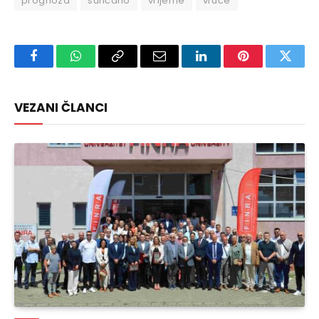
prognoza
sunčano
vrijeme
vruće
Facebook
WhatsApp
Copy
Email
LinkedIn
Pinterest
Twitte
Link
VEZANI ČLANCI