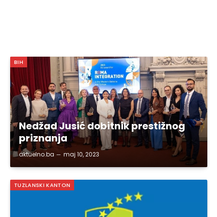
BIH
Nedžad Jusić dobitnik prestižnog
priznanja
aktuelno.ba
maj 10, 2023
TUZLANSKI KANTON