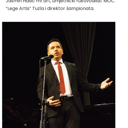
Jasmin Hasić mr.art, umjetnički rukovodilac MOC
“Lege Artis” Tuzla i direktor šampionata.