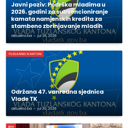
Javni poziv: Podrška mladima u
2026. godini za subvencioniranje
kamata namjenskih kredita za
stambeno zbrinjavanje mladih
aktuelno.ba
jul 26, 2026
TUZLANSKI KANTON
Održana 47. vanredna sjednica
Vlade TK
aktuelno.ba
jul 30, 2026
BIH