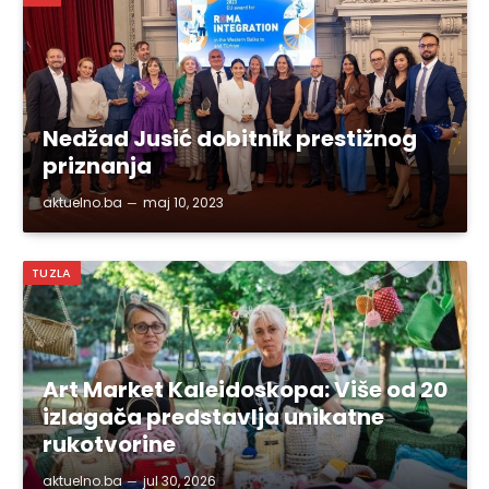
Nedžad Jusić dobitnik prestižnog
priznanja
aktuelno.ba
maj 10, 2023
TUZLA
Art Market Kaleidoskopa: Više od 20
izlagača predstavlja unikatne
rukotvorine
aktuelno.ba
jul 30, 2026