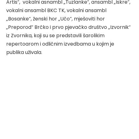
Artis“, vokalni asnambl „Tuzlanke“, ansambl „Iskre“,
vokalni ansambl BKC TK, vokalni ansambl
„Bosanke“, ženski hor „Učo“, mješoviti hor
„Preporod“ Brčko i prvo pjevačko društvo „Izvornik“
iz Zvornika, koji su se predstavili šarolikim
repertoarom i odličnim izvedbama u kojim je
publika uživala.