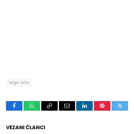
Lege artis
Facebook
WhatsApp
Copy
Email
LinkedIn
Pinterest
Twitte
Link
VEZANI ČLANCI