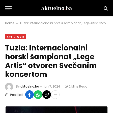
Home
Tuzla: Internacionalni horski šampionat „Lege Artis“ otvoren Svečanim koncertom
»
SVE VIJESTI
Tuzla: Internacionalni
horski šampionat „Lege
Artis“ otvoren Svečanim
koncertom
By
aktuelno.ba
jun 7, 2024
2 Mins Read
Podijeli