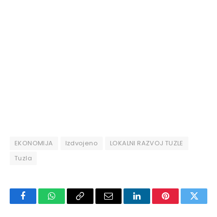
EKONOMIJA
Izdvojeno
LOKALNI RAZVOJ TUZLE
Tuzla
Facebook
WhatsApp
Copy
Email
LinkedIn
Pinterest
Twitte