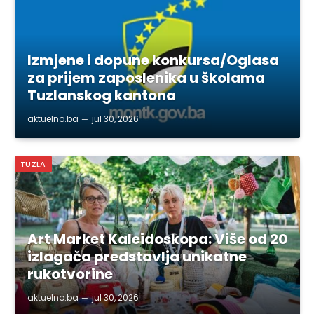
Izmjene i dopune konkursa/Oglasa
za prijem zaposlenika u školama
Tuzlanskog kantona
aktuelno.ba
jul 30, 2026
TUZLA
Art Market Kaleidoskopa: Više od 20
izlagača predstavlja unikatne
rukotvorine
aktuelno.ba
jul 30, 2026