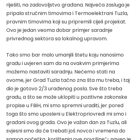
riješiti, na zadovoljstvo građana. Najveća zasluga je
pripala stručnim timovima i Termoelektrani Tuzla,
pravnim timovima koji su pripremili cijeli projekat.
Ovo je jedan veoma dobar primjer saradnje
privrednog sektora sa lokalnog upravom.
Tako smo bar malo umanjili štetu koju nanosimo
gradu i uvjeren sam da na ovakvim primjerima
možemo nastaviti saradnju. Nećemo stati na
ovome, jer Grad Tuzla tačno zna šta mu treba, i taj
dio je gotovo 2/3 urađenog posla. Sve što treba
gradu, a što se može uklopiti u pozitivne zakonske
propise u FBiH, mi smo spremni uraditi, jer pored
toga što smo uposleni u Elektropriovredi mi smo i
građani ovog grada. Ovo je važan dan za Tuzlu, ali
svjesni smo da će trebati još novca i vremena do
samog početka korištenja ove površine“- naveo je