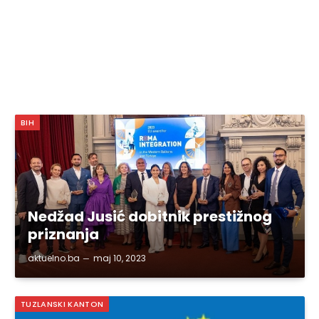
BIH
Nedžad Jusić dobitnik prestižnog
priznanja
aktuelno.ba
maj 10, 2023
TUZLANSKI KANTON