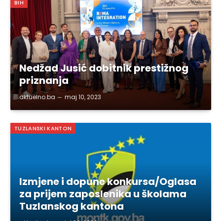
BIH
Nedžad Jusić dobitnik prestižnog
priznanja
aktuelno.ba
maj 10, 2023
TUZLANSKI KANTON
Izmjene i dopune konkursa/Oglasa
za prijem zaposlenika u školama
Tuzlanskog kantona