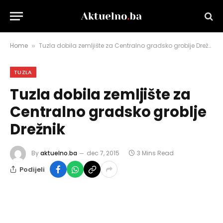
Home
Tuzla dobila zemljište za Centralno gradsko groblje Drežnik
»
TUZLA
Tuzla dobila zemljište za
Centralno gradsko groblje
Drežnik
By
aktuelno.ba
dec 7, 2015
3 Mins Read
Podijeli