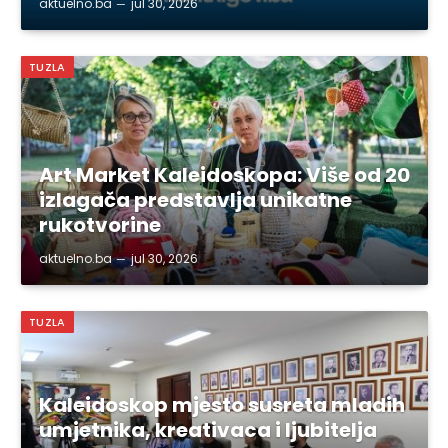
aktuelno.ba
jul 30, 2026
TUZLA
Art Market Kaleidoskopa: Više od 20
izlagača predstavlja unikatne
rukotvorine
aktuelno.ba
jul 30, 2026
TUZLA
Kaleidoskop mjesto susreta mladih
umjetnika, kreativaca i ljubitelja