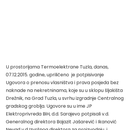
U prostorijama Termoelektrane Tuzla, danas,
07.12.2015. godine, upriličeno je potpisivanje
Ugovora o prenosu vlasništva i prava posjeda bez
naknade na nekretninama, koje su u sklopu šljakišta
Drežnik, na Grad Tuzla, u svrhu izgradnje Centralnog
gradskog groblja. Ugovore su u ime JP
Elektroprivreda BiH, d.d. Sarajevo potpisali v.d.
Generalnog direktora Bajazit Jašarević i Ikanović
Nevad v.d Izvršnog direktora za proizvodnju i