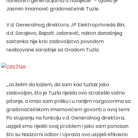
narednim generacijama u naslijeđe“ – izjavio je
Jasmin Imamović gradonačelnik Tuzle.
V.d. Generalnog direktora, JP Elektroprivreda BiH,
d.d. Sarajevo, Bajazit Jašarević, nakon današnjeg
sastanka nije krio zadovoljstvo povodom
realizovane saradnje sa Gradom Tuzla.
„Ja želim da kažem, da sam kao tuzlak jako
zadovoljan, što je Tuzla riješila ovo strateški važno
pitanje, a imao sam priliku i u ranijim razgovorima sa
gradonačelnikom Imamovićem govoriti o ovoj temi.
Po stupanju na funkciju v.d. Generalnog direktora,
uspjeli smo riješiti ovaj problem i jako sam ponosan
što su Nadzorni odbor i Uprava ovo uspjeli efikasno