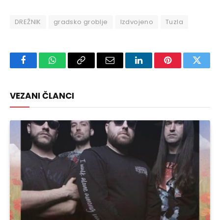
DREŽNIK
gradsko groblje
Izdvojeno
Tuzla
Facebook
WhatsApp
Copy
Email
LinkedIn
Pinterest
Twitte
Link
VEZANI ČLANCI