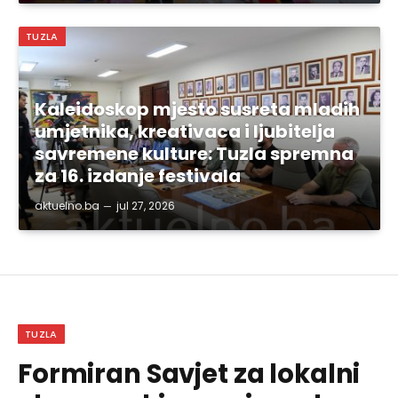
TUZLA
Kaleidoskop mjesto susreta mladih
umjetnika, kreativaca i ljubitelja
savremene kulture: Tuzla spremna
za 16. izdanje festivala
aktuelno.ba
jul 27, 2026
TUZLA
Formiran Savjet za lokalni