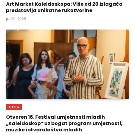
Art Market Kaleidoskopa: Više od 20 izlagača
predstavlja unikatne rukotvorine
jul 30, 2026
TUZLA
Otvoren 16. Festival umjetnosti mladih
„Kaleidoskop“ uz bogat program umjetnosti,
muzike i stvaralaštva mladih