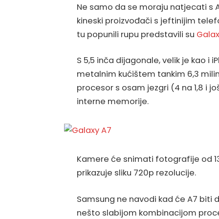
Ne samo da se moraju natjecati s 
kineski proizvođači s jeftinijim tel
tu popunili rupu predstavili su
Galax
S 5,5 inča dijagonale, velik je kao i i
metalnim kućištem tankim 6,3 mili
procesor s osam jezgri (4 na 1,8 i još
interne memorije.
Kamere će snimati fotografije od 13
prikazuje sliku 720p rezolucije.
Samsung ne navodi kad će A7 biti dos
nešto slabijom kombinacijom proces