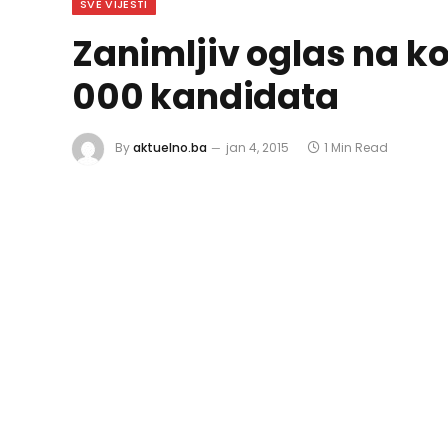
SVE VIJESTI
Zanimljiv oglas na koj
000 kandidata
By
aktuelno.ba
jan 4, 2015
1 Min Read