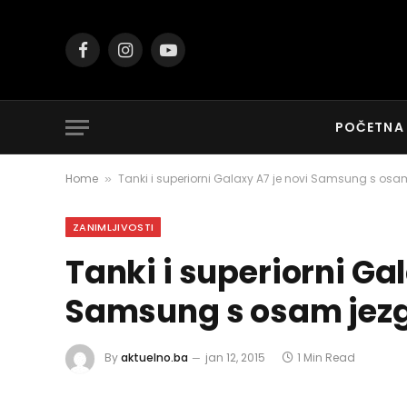
Facebook
Instagram
YouTube
POČETNA
Home
Tanki i superiorni Galaxy A7 je novi Samsung s osam
»
ZANIMLJIVOSTI
Tanki i superiorni Gal
Samsung s osam jezg
By
aktuelno.ba
jan 12, 2015
1 Min Read