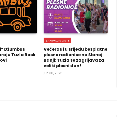
ZANIMLJIVOSTI
ni“ Džumbus
Večeras i u srijedu besplatne
araju Tuzla Rock
plesne radionice na Slanoj
ovi
Banji: Tuzla se zagrijava za
veliki plesni dan!
jun 30, 2025