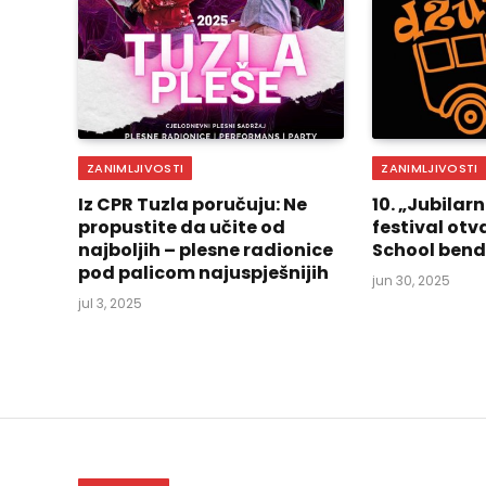
ZANIMLJIVOSTI
ZANIMLJIVOSTI
Iz CPR Tuzla poručuju: Ne
10. „Jubilar
propustite da učite od
festival otv
najboljih – plesne radionice
School bend
pod palicom najuspješnijih
jun 30, 2025
jul 3, 2025