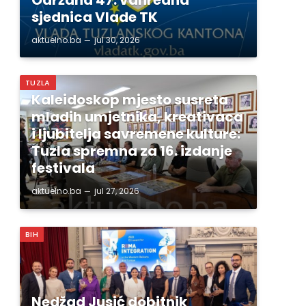
sjednica Vlade TK
aktuelno.ba
jul 30, 2026
TUZLA
Kaleidoskop mjesto susreta
mladih umjetnika, kreativaca
i ljubitelja savremene kulture:
Tuzla spremna za 16. izdanje
festivala
aktuelno.ba
jul 27, 2026
BIH
Nedžad Jusić dobitnik