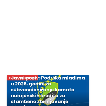
Javni poziv: Podrška mladima
TUZLANSKI KANTON
u 2026. godini za
subvencioniranje kamata
namjenskih kredita za
stambeno zbrinjavanje