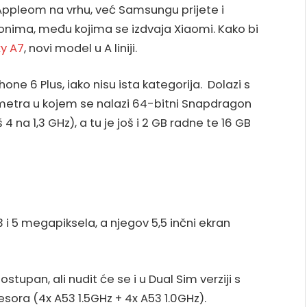
Appleom na vrhu, već Samsungu prijete i
efonima, među kojima se izdvaja Xiaomi. Kako bi
y A7
, novi model u A liniji.
Phone 6 Plus, iako nisu ista kategorija. Dolazi s
metra u kojem se nalazi 64-bitni Snapdragon
 4 na 1,3 GHz), a tu je još i 2 GB radne te 16 GB
 i 5 megapiksela, a njegov 5,5 inčni ekran
tupan, ali nudit će se i u Dual Sim verziji s
ora (4x A53 1.5GHz + 4x A53 1.0GHz).