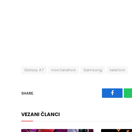
Galaxy A7
novi telefoni
Samsung
telefoni
SHARE.
Faceboo
VEZANI ČLANCI