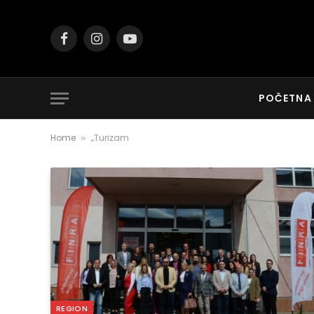
Facebook
Instagram
YouTube
POČETNA
Home
„Turizam
»
REGION