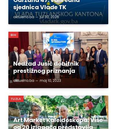
sjednica Vlade TK
aktuelno.ba
jul 30, 2026
BIH
Nedžad Jusić dobitnik
prestižnog priznanja
aktuelno.ba
maj 10, 2023
TUZLA
Art Market Kaleidoskopa: Više
od 20 izlagača predstavlja