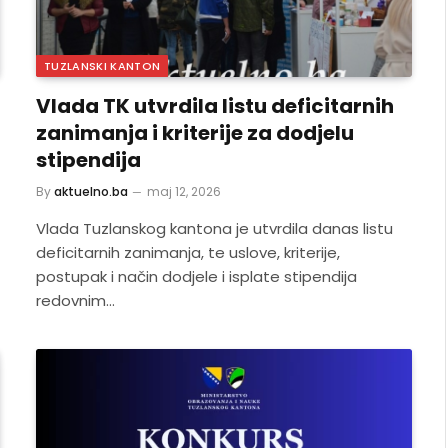
TUZLANSKI KANTON
Vlada TK utvrdila listu deficitarnih
zanimanja i kriterije za dodjelu
stipendija
By
aktuelno.ba
maj 12, 2026
Vlada Tuzlanskog kantona je utvrdila danas listu
deficitarnih zanimanja, te uslove, kriterije,
postupak i način dodjele i isplate stipendija
redovnim…