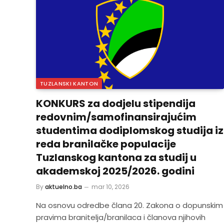
TUZLANSKI KANTON
KONKURS za dodjelu stipendija
redovnim/samofinansirajućim
studentima dodiplomskog studija iz
reda branilačke populacije
Tuzlanskog kantona za studij u
akademskoj 2025/2026. godini
By
aktuelno.ba
mar 10, 2026
Na osnovu odredbe člana 20. Zakona o dopunskim
pravima branitelja/branilaca i članova njihovih