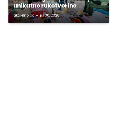
unikatne rukotvorine
aktuelno.ba
jul 30, 2026