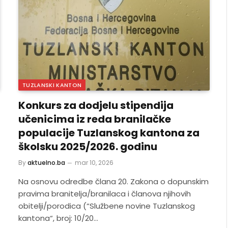
TUZLANSKI KANTON
Konkurs za dodjelu stipendija
učenicima iz reda branilačke
populacije Tuzlanskog kantona za
školsku 2025/2026. godinu
By
aktuelno.ba
mar 10, 2026
Na osnovu odredbe člana 20. Zakona o dopunskim
pravima branitelja/branilaca i članova njihovih
obitelji/porodica (“Službene novine Tuzlanskog
kantona“, broj: 10/20…