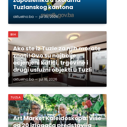
Tuzlanskog kantona
aktuelno.ba
jul 30, 2026
BIH
Ako ste iz Tuzle za njih morate
znati! Ovo su najbolje
ocjenjeni kafići, trgovine i
drugi uslužni objekti u Tuzli
aktuelno.ba
jul 16, 2026
TUZLA
Art Market Kaleidoskopa: Više
od 20 izlagača predstavlja