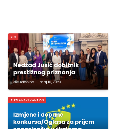
BIH
Nedžad Jusić dobitnik
prestižnog priznanja
aktuelno.ba
maj 10, 2023
TUZLANSKI KANTON
Izmjene i dopune
konkursa/Oglasa za prijem
zaposlenika u školama