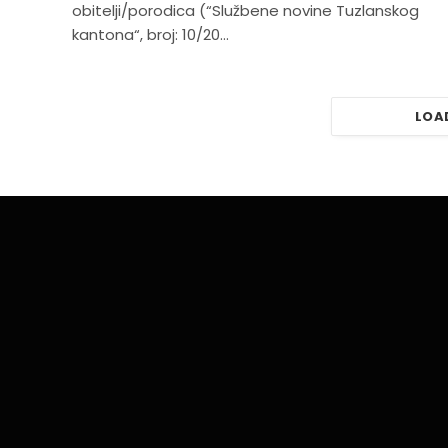
obitelji/porodica (“Službene novine Tuzlanskog
kantona“, broj: 10/20…
LOA