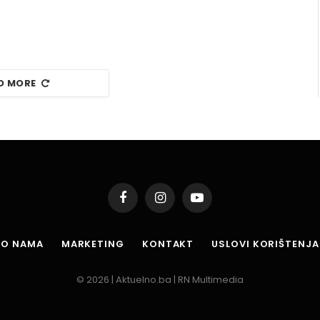
D MORE
Facebook
Instagram
YouTube
O NAMA
MARKETING
KONTAKT
USLOVI KORIŠTENJA
© 2026 | Aktuelno.ba | RN Multimedia